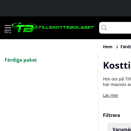
Hem
Färd
Färdiga paket
Kostt
Hos oss på Til
här massvis av
the basics fö
Läs mer
Oavsett vad di
rabatterade pr
Filtrera
Varumä