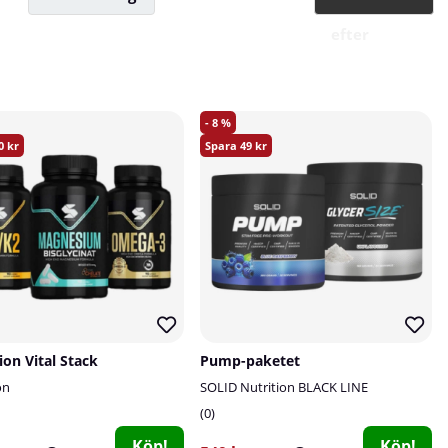
efter
8
0
49
ion Vital Stack
Pump-paketet
on
SOLID Nutrition BLACK LINE
0
Köp!
Köp!