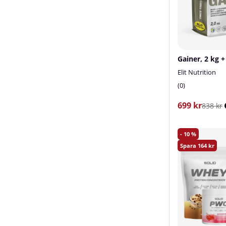
Elit Nutrition
0
699 kr
838 kr
10
164