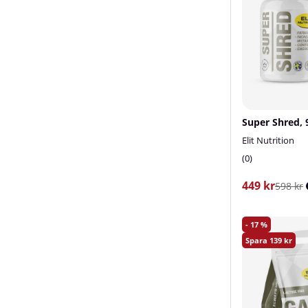
Elit Nutrition
0
449 kr
598 kr
17
139