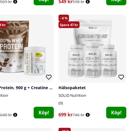
549 kr
569 kr
598 kr
6
9
47
Whey Protein, 900 g + Creatine Monohydrate, 300 g
Hälsopaketet
rition
SOLID Nutrition
0
Köp!
Köp!
699 kr
648 kr
746 kr