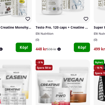
Gainer, 2 kg + Creatine Monohydrate, 300 g
Testo Pro, 120 caps + Creatine Monohydrate, 300 g
Elit Nutrition
Elit Nut
0
0
Köp!
Köp!
448 kr
499 kr
598 kr
8
Nyhet
58
16
1