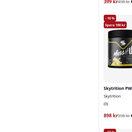
399 kr
498 kr
10
100
Skytrition P
Skytrition
0
898 kr
998 kr