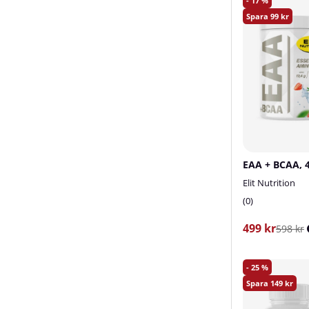
17
99
Elit Nutrition
0
499 kr
598 kr
25
149