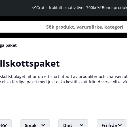
Gratis fraktalternativ över 700kr!
Bonusproduk
iga paket
illskottspaket
lskottsbolaget hittar du ett stort utbud av produkter och chansen att
 olika färdiga paket med just olika kosttillskott från diverse olika
r att komma igång med träningen till speciellt sammansatta PWO-p
tt mål är med din träning, oavsett vilken budget du har och oavsett
iser, just för dig! Det tillkommer titt som tätt nya paket, så håll ut
rke
Smak
Diet
Fri från