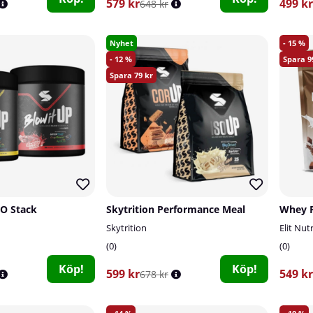
579 kr
499 kr
648 kr
Nyhet
15
12
9
79
WO Stack
Skytrition Performance Meal
Skytrition
Elit Nut
0
0
Köp!
Köp!
599 kr
549 kr
678 kr