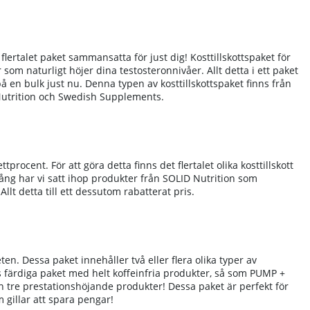
flertalet paket sammansatta för just dig! Kosttillskottspaket för
om naturligt höjer dina testosteronnivåer. Allt detta i ett paket
på en bulk just nu. Denna typen av kosttillskottspaket finns från
 Nutrition och Swedish Supplements.
procent. För att göra detta finns det flertalet olika kosttillskott
dgång har vi satt ihop produkter från SOLID Nutrition som
lt detta till ett dessutom rabatterat pris.
n. Dessa paket innehåller två eller flera olika typer av
 färdiga paket med helt koffeinfria produkter, så som PUMP +
tre prestationshöjande produkter! Dessa paket är perfekt för
 gillar att spara pengar!