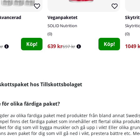
 Avancerad
Veganpaketet
Skytri
SOLID Nutrition
Skytriti
0
0
Köp!
Köp!
639 kr
1049 
kr
697 kr
skottspaket hos Tillskottsbolaget
 för olika färdiga paket?
gder av olika färdiga paket med produkter från bland annat Swedi
mpel finns det färdiga paket som innehåller ett flertal olika produkt
et för dig som vill bygga muskler och gå upp i vikt! Eller olika grund
inns även paket för dig som vill gå ned i vikt, prestera bättre etc. M