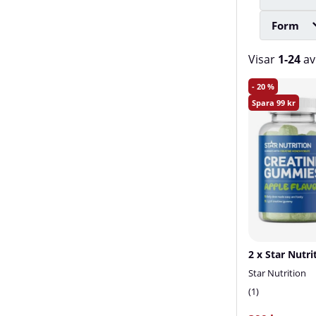
Form
Visar
1-24
a
Produkter
20
99
Star Nutrition
1