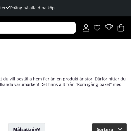
ter
Poäng på alla dina köp
Önskelista
Antal i önskelista
.
V
An
.
 du vill beställa hem fler än en produkt är stor. Därför hittar du
 välkända varumärken! Det finns allt från ”Kom igång-paket” med
aket med produkter som är perfekt lämnade att kombinera.
 vad du tycker om för smaker så finns här färdiga paket till
kik här när du handlar!
Målsättning
Sortera