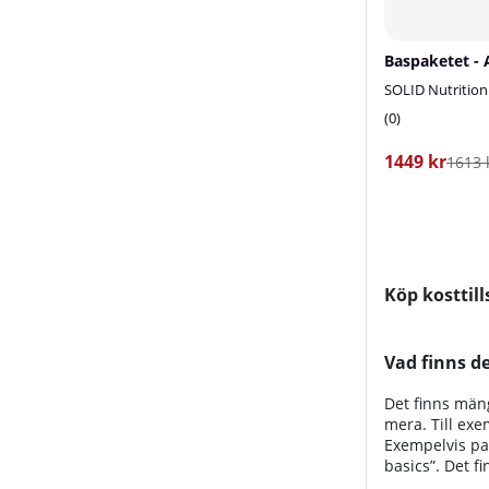
Baspaketet -
SOLID Nutrition
0
1449 kr
1613 
Köp kosttill
Vad finns de
Det finns män
mera. Till exe
Exempelvis pak
basics”. Det f