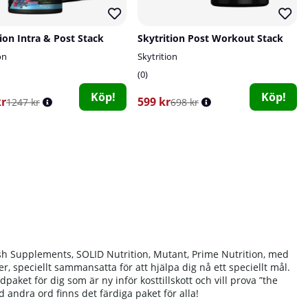
tion Intra & Post Stack
Skytrition Post Workout Stack
on
Skytrition
0
Köp!
Köp!
kr
599 kr
1247 kr
698 kr
sh Supplements, SOLID Nutrition, Mutant, Prime Nutrition, med
er, speciellt sammansatta för att hjälpa dig nå ett speciellt mål.
paket för dig som är ny inför kosttillskott och vill prova ”the
ed andra ord finns det färdiga paket för alla!