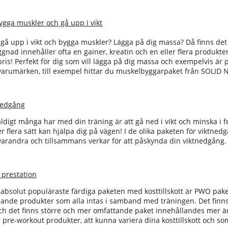
bygga muskler och gå upp i vikt
t gå upp i vikt och bygga muskler? Lägga på dig massa? Då finns det 
ad innehåller ofta en gainer, kreatin och en eller flera produkter s
 pris! Perfekt för dig som vill lägga på dig massa och exempelvis är 
a varumärken, till exempel hittar du muskelbyggarpaket från SOLID
nedg
å
ng
ldigt många har med din träning är att gå ned i vikt och minska i fett
er flera sätt kan hjälpa dig på vägen! I de olika paketen för viktne
arandra och tillsammans verkar för att påskynda din viktnedgång. Al
 prestation
absolut populäraste färdiga paketen med kosttillskott är PWO pakete
jande produkter som alla intas i samband med träningen. Det finns
 det finns större och mer omfattande paket innehållandes mer än 
 pre-workout produkter, att kunna variera dina kosttillskott och som