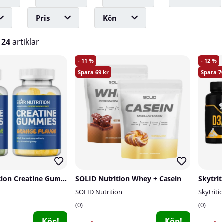
Pris
Kön
v
24
artiklar
11
12
69
7
2 x Star Nutrition Creatine Gummies, 75 st
SOLID Nutrition Whey + Casein
Skytrit
SOLID Nutrition
Skytriti
0
0
Köp!
Köp!