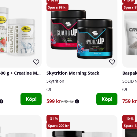
14
10
99
8
EAA + BCAA, 400 g + Creatine Monohydrate, 300 g
Skytrition Morning Stack
Baspak
Skytrition
SOLID N
0
0
Köp!
Köp!
599 kr
759 kr
698 kr
31
10
200
1