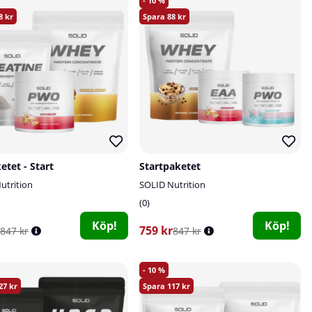
10
8
88
etet - Start
Startpaketet
utrition
SOLID Nutrition
0
Köp!
Köp!
759 kr
847 kr
847 kr
10
27
117