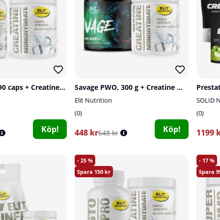
Super Shred, 90 caps + Creatine Monohydrate, 300 g
Savage PWO, 300 g + Creatine Monohydrate, 300 g
Presta
Elit Nutrition
SOLID N
0
0
Köp!
Köp!
448 kr
1199 
648 kr
25
17
150
9