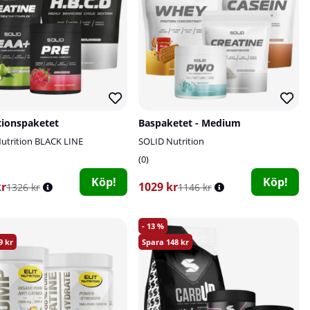
tionspaketet
Baspaketet - Medium
utrition BLACK LINE
SOLID Nutrition
0
Köp!
Köp!
kr
1029 kr
1326 kr
1146 kr
13
9
148