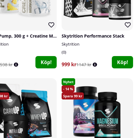
Super Pump, 300 g + Creatine Monohydrate, 300 g
Skytrition Performance Stack
rition
Skytrition
0
Köp!
Köp!
999 kr
598 kr
1147 kr
Nyhet
14
98
99