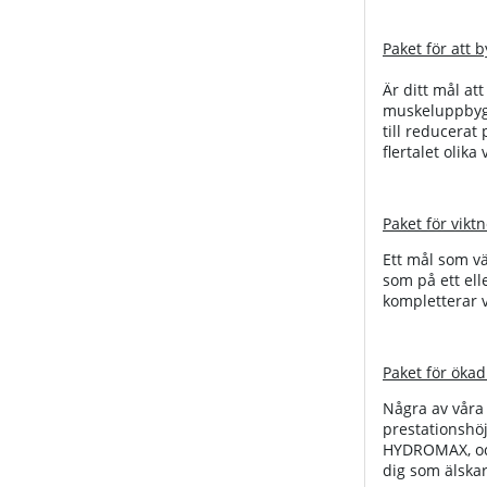
Paket för att 
Är ditt mål at
muskeluppbyggn
till reducerat
flertalet olik
Paket för vikt
Ett mål som vä
som på ett ell
kompletterar v
Paket för ökad
Några av våra 
prestationshö
HYDROMAX, och
dig som älskar