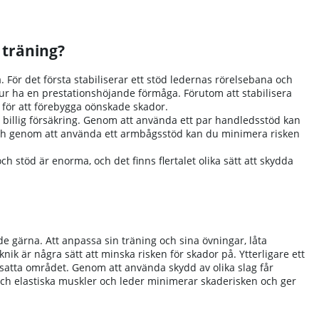
 träning?
 För det första stabiliserar ett stöd ledernas rörelsebana och
tur ha en prestationshöjande förmåga. Förutom att stabilisera
 för att förebygga oönskade skador.
t billig försäkring. Genom att använda ett par handledsstöd kan
, och genom att använda ett armbågsstöd kan du minimera risken
stöd är enorma, och det finns flertalet olika sätt att skydda
e gärna. Att anpassa sin träning och sina övningar, låta
k är några sätt att minska risken för skador på. Ytterligare ett
utsatta området. Genom att använda skydd av olika slag får
 och elastiska muskler och leder minimerar skaderisken och ger