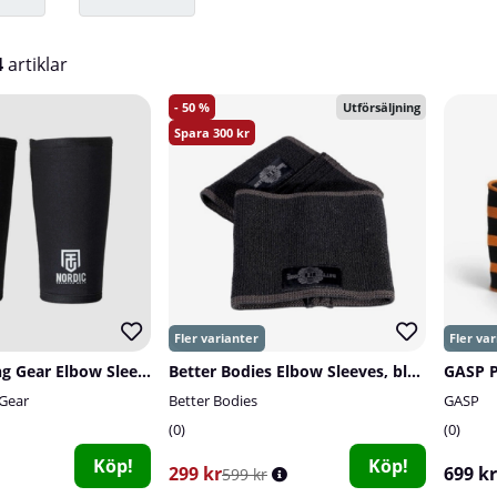
4
artiklar
50
Utförsäljning
300
Nordic Training Gear Elbow Sleeves, 5-7 mm
Better Bodies Elbow Sleeves, black
 Gear
Better Bodies
GASP
0
0
Köp!
Köp!
299 kr
699 kr
599 kr