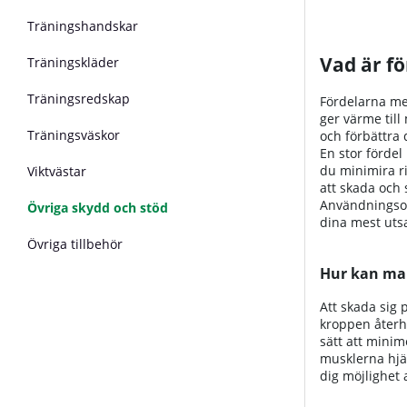
Träningshandskar
Vad är f
Träningskläder
Träningsredskap
Fördelarna med
ger värme till
Träningsväskor
och förbättra 
En stor fördel
du minimira r
Viktvästar
att skada och 
Användningsomr
Övriga skydd och stöd
dina mest uts
Övriga tillbehör
Hur kan ma
Att skada sig 
kroppen återhä
sätt att minim
musklerna hjäl
dig möjlighet 