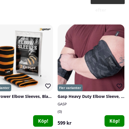
efter
GASP Power Elbow Sleeves, Black/Flame
Gasp Heavy Duty Elbow Sleeve, dark camo
GASP
0
Köp!
Köp!
599 kr