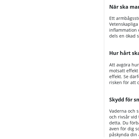
När ska ma
Ett armbågsstö
Vetenskapliga 
inflammation o
dels en ökad s
Hur hårt sk
Att avgöra hur
motsatt effekt
effekt. Se där
risken för att 
Skydd för s
Vaderna och s
och rivsår vid
detta. Du förb
även för dig 
påskynda din 