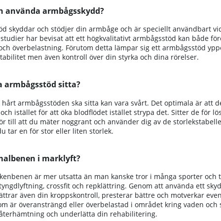
n använda armbågsskydd?
d skyddar och stödjer din armbåge och är speciellt användbart vid
studier har bevisat att ett högkvalitativt armbågsstöd kan både f
ch överbelastning. Förutom detta lämpar sig ett armbågsstöd ypperl
tabilitet men även kontroll över din styrka och dina rörelser.
a armbågsstöd sitta?
 hårt armbågsstöden ska sitta kan vara svårt. Det optimala är att de
 och istället för att öka blodflödet istället strypa det. Sitter de f
för till att du mäter noggrant och använder dig av de storlekstabell
du tar en för stor eller liten storlek.
malbenen i marklyft?
kenbenen är mer utsatta än man kanske tror i många sporter och tr
 tyngdlyftning, crossfit och repklättring. Genom att använda ett s
ättrar även din kroppskontroll, presterar bättre och motverkar even
som är överansträngd eller överbelastad i området kring vaden och 
återhämtning och underlätta din rehabilitering.