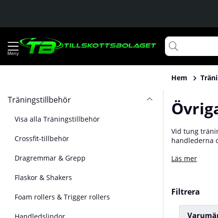
Hem
Träni
Träningstillbehör
Övrig
Visa alla Träningstillbehör
Vid tung tränin
Crossfit-tillbehör
handlederna oc
Med hjälp av s
Dragremmar & Grepp
Läs mer
som armbågsst
Flaskor & Shakers
Filtrera
Foam rollers & Trigger rollers
Varumä
Handledslindor