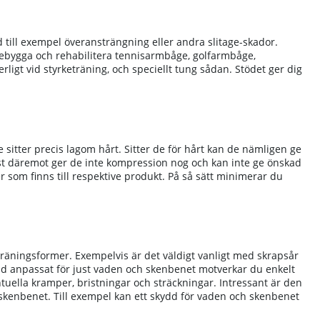
 till exempel överansträngning eller andra slitage-skador.
örebygga och rehabilitera tennisarmbåge, golfarmbåge,
igt vid styrketräning, och speciellt tung sådan. Stödet ger dig
 sitter precis lagom hårt. Sitter de för hårt kan de nämligen ge
ör löst däremot ger de inte kompression nog och kan inte ge önskad
er som finns till respektive produkt. På så sätt minimerar du
äningsformer. Exempelvis är det väldigt vanligt med skrapsår
kydd anpassat för just vaden och skenbenet motverkar du enkelt
tuella kramper, bristningar och sträckningar. Intressant är den
skenbenet. Till exempel kan ett skydd för vaden och skenbenet