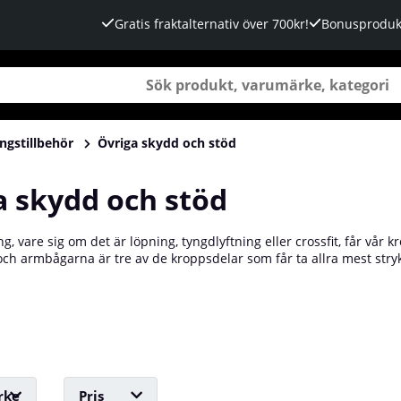
Gratis fraktalternativ över 700kr!
Bonusproduk
ngstillbehör
Övriga skydd och stöd
a skydd och stöd
g, vare sig om det är löpning, tyngdlyftning eller crossfit, får vår k
h armbågarna är tre av de kroppsdelar som får ta allra mest stryk 
kydd kan du förebygga skador, prestera bättre och påskynda återhä
öd och skydd för vad och skenben. Köp dina skydd och stöd hos oss
rke
Pris