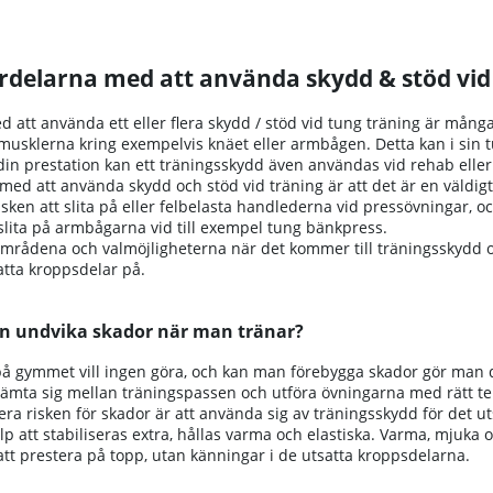
ördelarna med att använda skydd & stöd vid
 att använda ett eller flera skydd / stöd vid tung träning är många.
 musklerna kring exempelvis knäet eller armbågen. Detta kan i sin 
din prestation kan ett träningsskydd även användas vid rehab eller
 med att använda skydd och stöd vid träning är att det är en väldig
isken att slita på eller felbelasta handlederna vid pressövningar
slita på armbågarna vid till exempel tung bänkpress.
ådena och valmöjligheterna när det kommer till träningsskydd och 
atta kroppsdelar på.
n undvika skador när man tränar?
på gymmet vill ingen göra, och kan man förebygga skador gör man d
mta sig mellan träningspassen och utföra övningarna med rätt tekni
era risken för skador är att använda sig av träningsskydd för det 
p att stabiliseras extra, hållas varma och elastiska. Varma, mjuka
att prestera på topp, utan känningar i de utsatta kroppsdelarna.