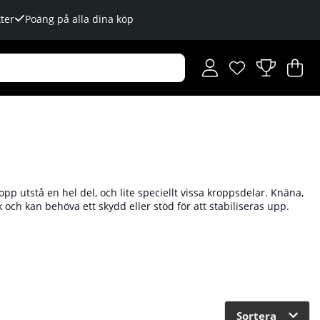
ter
Poäng på alla dina köp
Önskelista
Antal i önskelista
.
V
An
.
ropp utstå en hel del, och lite speciellt vissa kroppsdelar. Knäna,
och kan behöva ett skydd eller stöd för att stabiliseras upp.
mtningen. Här hittar du alla våra övriga skydd och stöd, så
 på Tillskottsbolaget!
Sortera