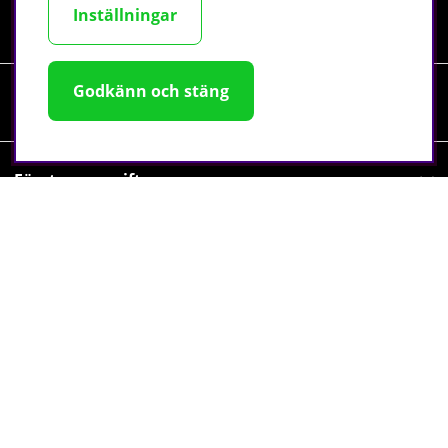
Inställningar
Information
Godkänn och stäng
Sociala medier
Företagsuppgifter
©
2026 tillskottsbolaget.se. Vi använder cookies -
läs mer
här
.