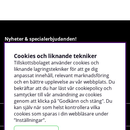
Nyheter & specialerbjudanden!
Cookies och liknande tekniker
Ange din mejladress och bli först med det senaste, ta
del av exklusiva erbjudanden, inspiration och mycket
Tillskottsbolaget använder cookies och
mer!
liknande lagringstekniker för att ge dig
anpassat innehåll, relevant marknadsföring
och en bättre upplevelse av vår webbplats. Du
Registrera
bekräftar att du har läst vår cookiepolicy och
samtycker till vår användning av cookies
genom att klicka på "Godkänn och stäng". Du
kan själv när som helst kontrollera vilka
cookies som sparas i din webbläsare under
Shopping
”Inställningar”.