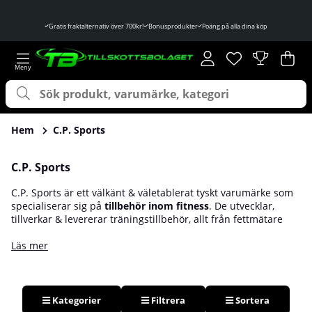
Gratis fraktalternativ över 700kr!
Bonusprodukter
Poäng på alla dina köp
Önskelista
Antal i önskelist
.
Var
Ant
.
Hem
C.P. Sports
C.P. Sports
C.P. Sports är ett välkänt & väletablerat tyskt varumärke som
specialiserar sig på
tillbehör inom fitness
. De utvecklar,
tillverkar & levererar träningstillbehör, allt från fettmätare
och hantlar till lyftarbälten och handskar. Ett av deras mest
välkända tillbehör är deras C.P Sports Fat Caliper, ett enkelt
Läs mer
verktyg som hjälper dig mäta & beräkna kroppsfett med hög
tillförlitlighet. Med sina högkvalitativa, hållbara & mångsidiga
träningstillbehör har de nått hela den globala marknaden
och är nu ett välkänt varumärke i såväl Europa som resten av
Kategorier
Filtrera
Sortera
världen. Du hittar produkter från C.P. Sports hos oss på