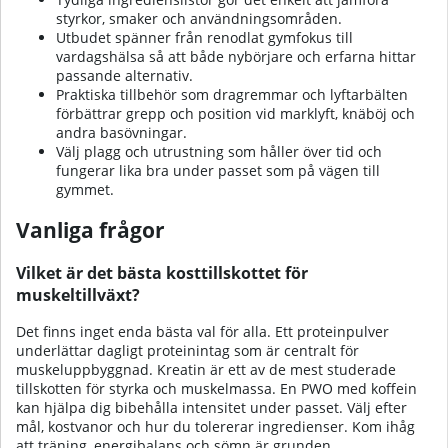
styrkor, smaker och användningsområden.
Utbudet spänner från renodlat gymfokus till
vardagshälsa så att både nybörjare och erfarna hittar
passande alternativ.
Praktiska tillbehör som dragremmar och lyftarbälten
förbättrar grepp och position vid marklyft, knäböj och
andra basövningar.
Välj plagg och utrustning som håller över tid och
fungerar lika bra under passet som på vägen till
gymmet.
Vanliga frågor
Vilket är det bästa kosttillskottet för
muskeltillväxt?
Det finns inget enda bästa val för alla. Ett proteinpulver
underlättar dagligt proteinintag som är centralt för
muskeluppbyggnad. Kreatin är ett av de mest studerade
tillskotten för styrka och muskelmassa. En PWO med koffein
kan hjälpa dig bibehålla intensitet under passet. Välj efter
mål, kostvanor och hur du tolererar ingredienser. Kom ihåg
att träning, energibalans och sömn är grunden.