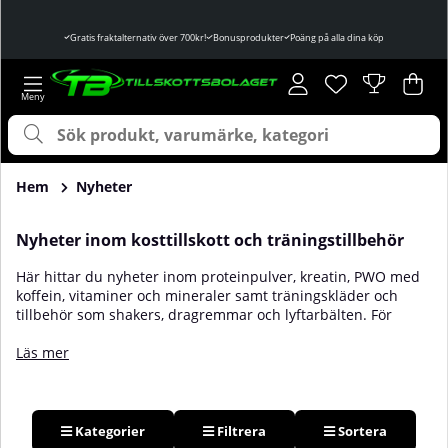
Gratis fraktalternativ över 700kr!
Bonusprodukter
Poäng på alla dina köp
Önskelista
Antal i önskelist
.
Var
Ant
.
Hem
Nyheter
Nyheter inom kosttillskott och träningstillbehör
Här hittar du
nyheter
inom proteinpulver, kreatin, PWO med
koffein, vitaminer och mineraler samt träningskläder och
tillbehör som shakers, dragremmar och lyftarbälten. För
styrketräningsentusiaster och hälsomedvetna personer lyfts
produkter fram med tydliga ingrediensprofiler och format
Läs mer
som passar skilda mål. Forskningen pekar särskilt på kreatin,
koffein, nitrat och beta alanin vid vissa typer av prestation
medan grunden alltid är balanserad kost, regelbunden
träning och tillräcklig vila. Oavsett om du finjusterar
Kategorier
Filtrera
Sortera
uppladdningen inför tunga pass, söker nya smaker till