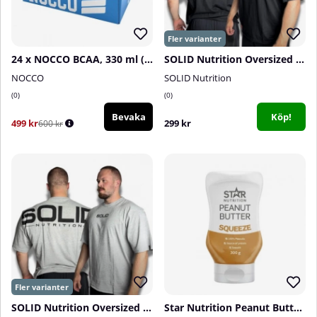
24 x NOCCO BCAA, 330 ml (Cherry Berry)
SOLID Nutrition Oversized Tee, black/grey
NOCCO
SOLID Nutrition
0
0
Bevaka
Köp!
499 kr
299 kr
600 kr
SOLID Nutrition Oversized Tee, grey/black
Star Nutrition Peanut Butter Squeeze, 300 g