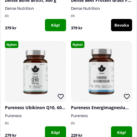
Dense Bone Broth, 500 g
Dense Beef Protein Grass Fed, 500 g
Dense Nutrition
Dense Nutrition
0
0
Köp!
Bevaka
379 kr
379 kr
Nyhet
Nyhet
Pureness Ubikinon Q10, 60 caps
Pureness Energimagnesium, 120 caps
Pureness
Pureness
0
0
Köp!
Köp!
279 kr
229 kr