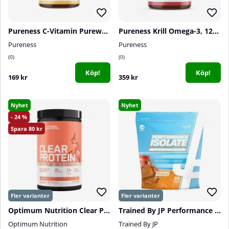
Pureness C-Vitamin Pureway-C®, 60 caps
Pureness Krill Omega-3, 120 caps
Pureness
Pureness
0
0
Köp!
Köp!
169 kr
359 kr
Nyhet
Nyhet
24
80
Optimum Nutrition Clear Protein 100% Plant Protein Isolate, 280 g
Trained By JP Performance Isolate, 1 kg
Optimum Nutrition
Trained By JP