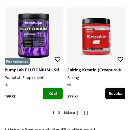
PumpLab PLUTONIUM - Stim Free PWO, 550 g
Fairing Kreatin (Creapure®), 300 g
PumpLab Supplements
Fairing
2
0
Köp!
Bevaka
499 kr
299 kr
1
2
Nästa
❯
❯❙