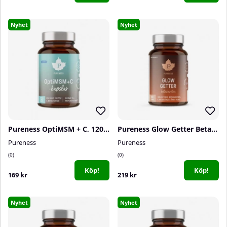
Nyhet
Nyhet
Pureness OptiMSM + C, 120 caps
Pureness Glow Getter Betakaroten, 60 caps
Pureness
Pureness
0
0
Köp!
Köp!
169 kr
219 kr
Nyhet
Nyhet