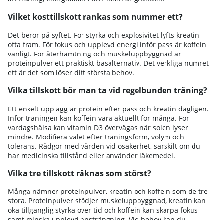
Vilket kosttillskott rankas som nummer ett?
Det beror på syftet. För styrka och explosivitet lyfts kreatin
ofta fram. För fokus och upplevd energi inför pass är koffein
vanligt. För återhämtning och muskeluppbyggnad är
proteinpulver ett praktiskt basalternativ. Det verkliga numret
ett är det som löser ditt största behov.
Vilka tillskott bör man ta vid regelbunden träning?
Ett enkelt upplägg är protein efter pass och kreatin dagligen.
Inför träningen kan koffein vara aktuellt för många. För
vardagshälsa kan vitamin D3 övervägas när solen lyser
mindre. Modifiera valet efter träningsform, volym och
tolerans. Rådgör med vården vid osäkerhet, särskilt om du
har medicinska tillstånd eller använder läkemedel.
Vilka tre tillskott räknas som störst?
Många nämner proteinpulver, kreatin och koffein som de tre
stora. Proteinpulver stödjer muskeluppbyggnad, kreatin kan
öka tillgänglig styrka över tid och koffein kan skärpa fokus
samt minska upplevd ansträngning. Vid behov kan du