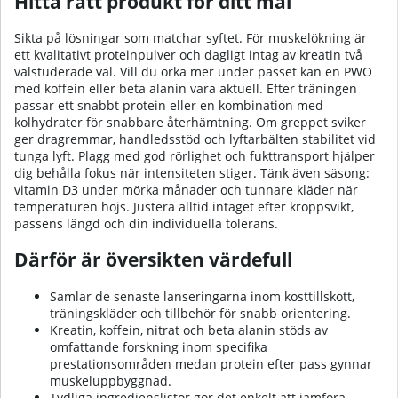
Hitta rätt produkt för ditt mål
Sikta på lösningar som matchar syftet. För muskelökning är
ett kvalitativt proteinpulver och dagligt intag av kreatin två
välstuderade val. Vill du orka mer under passet kan en PWO
med koffein eller beta alanin vara aktuell. Efter träningen
passar ett snabbt protein eller en kombination med
kolhydrater för snabbare återhämtning. Om greppet sviker
ger dragremmar, handledsstöd och lyftarbälten stabilitet vid
tunga lyft. Plagg med god rörlighet och fukttransport hjälper
dig behålla fokus när intensiteten stiger. Tänk även säsong:
vitamin D3 under mörka månader och tunnare kläder när
temperaturen höjs. Justera alltid intaget efter kroppsvikt,
passens längd och din individuella tolerans.
Därför är översikten värdefull
Samlar de senaste lanseringarna inom kosttillskott,
träningskläder och tillbehör för snabb orientering.
Kreatin, koffein, nitrat och beta alanin stöds av
omfattande forskning inom specifika
prestationsområden medan protein efter pass gynnar
muskeluppbyggnad.
Tydliga ingredienslistor gör det enkelt att jämföra