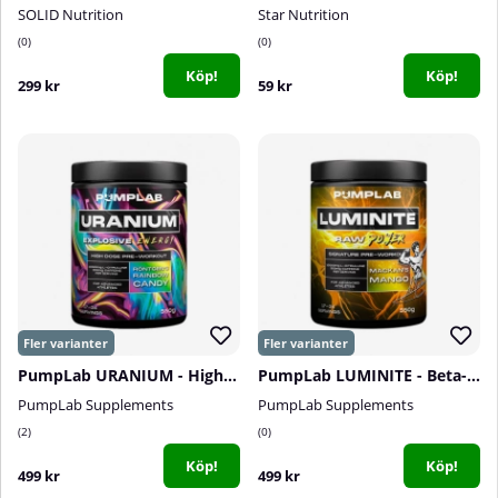
SOLID Nutrition
Star Nutrition
0
0
Köp!
Köp!
299 kr
59 kr
PumpLab URANIUM - High Dose PWO, 550 g
PumpLab LUMINITE - Beta-Alanine Free PWO, 550 g
PumpLab Supplements
PumpLab Supplements
2
0
Köp!
Köp!
499 kr
499 kr