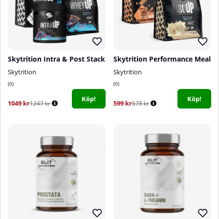
Skytrition Intra & Post Stack
Skytrition Performance Meal
Skytrition
Skytrition
0
0
Köp!
Köp!
1049 kr
599 kr
1247 kr
678 kr