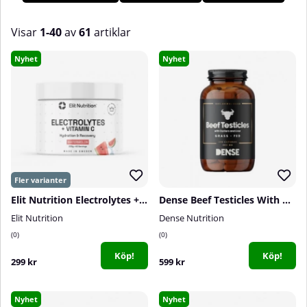
vardagen eller vill uppdatera garderoben med funktionella
plagg får du en klar överblick av det senaste som är relevant
Visar
1-40
av
61
artiklar
för din utveckling.
Produkter
Nyhet
Nyhet
Elit Nutrition Electrolytes + Vitamin C, 200 g
Dense Beef Testicles With Oysters & Liver, 240 caps
Elit Nutrition
Dense Nutrition
0
0
Köp!
Köp!
299 kr
599 kr
Nyhet
Nyhet