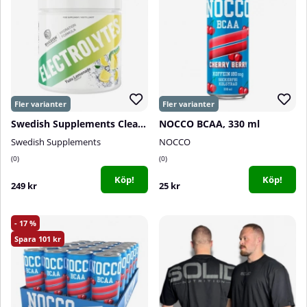
Swedish Supplements Clear Electrolytes, 240 g
NOCCO BCAA, 330 ml
Swedish Supplements
NOCCO
0
0
Köp!
Köp!
249 kr
25 kr
17
101