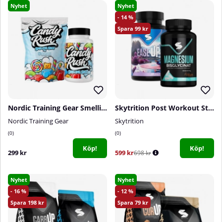
Nyhet
Nyhet
14
99
Nordic Training Gear Smelling Salt, Candy Rush
Skytrition Post Workout Stack
Nordic Training Gear
Skytrition
0
0
Köp!
Köp!
299 kr
599 kr
698 kr
Nyhet
Nyhet
16
12
198
79