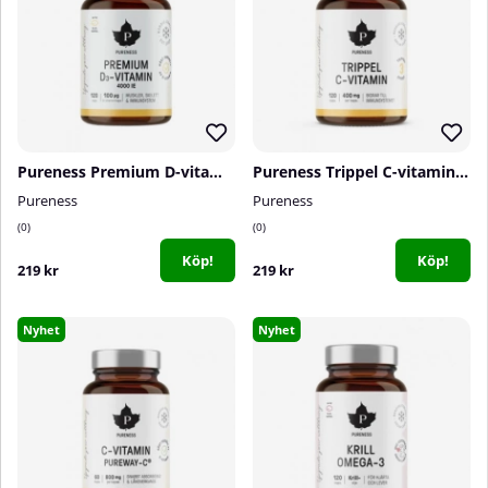
Pureness Premium D-vitamin 4000 IE, 120 caps
Pureness Trippel C-vitamin, 120 caps
Pureness
Pureness
0
0
Köp!
Köp!
219 kr
219 kr
Nyhet
Nyhet