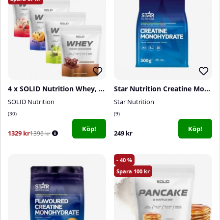
4 x SOLID Nutrition Whey, 750 g
Star Nutrition Creatine Monohydrate, 500 g
SOLID Nutrition
Star Nutrition
30
9
Köp!
Köp!
1329 kr
249 kr
1396 kr
40
100