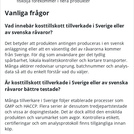
fiskolja förekommer i flera produkter
Vanliga frågor
Vad innebär kosttillskott tillverkade i Sverige eller
av svenska råvaror?
Det betyder att produkten antingen produceras i en svensk
anläggning eller att en väsentlig del av råvarorna kommer
från Sverige. För dig som användare ger det tydlig
spårbarhet, lokala kvalitets­kontroller och kortare transporter.
Många aktörer redovisar ursprung, batch­nummer och analys­
data så att du enkelt förstår vad du väljer.
Är kosttillskott tillverkade i Sverige eller av svenska
råvaror bättre testade?
Många tillverkare i Sverige följer etablerade processer som
GMP och HACCP. Flera serier är dessutom tredjeparts­testade
och vissa är doping­testade. Det är dock alltid den enskilda
produkten och varumärket som avgör. Kontrollera etikett,
certifieringar och om analys­protokoll finns tillgängliga innan
köp.