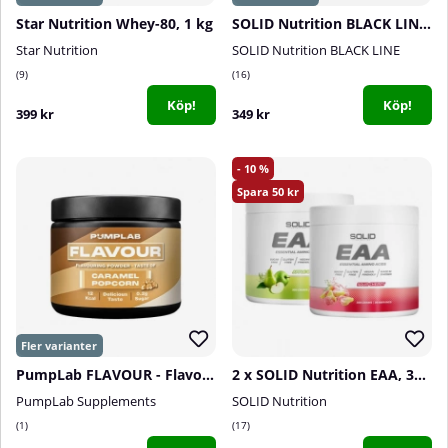
Star Nutrition Whey-80, 1 kg
SOLID Nutrition BLACK LINE Creatine, 400 g
Star Nutrition
SOLID Nutrition BLACK LINE
9
16
Köp!
Köp!
399 kr
349 kr
10
50
PumpLab FLAVOUR - Flavouring Powder, 60 serv.
2 x SOLID Nutrition EAA, 300 g
PumpLab Supplements
SOLID Nutrition
1
17