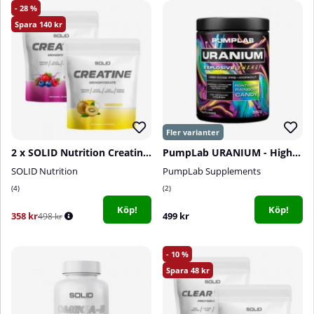
28
140
2 x SOLID Nutrition Creatine Monohydrate, 400 g
PumpLab URANIUM - High Dose PWO, 550 g
SOLID Nutrition
PumpLab Supplements
4
2
Köp!
Köp!
358 kr
499 kr
498 kr
10
48