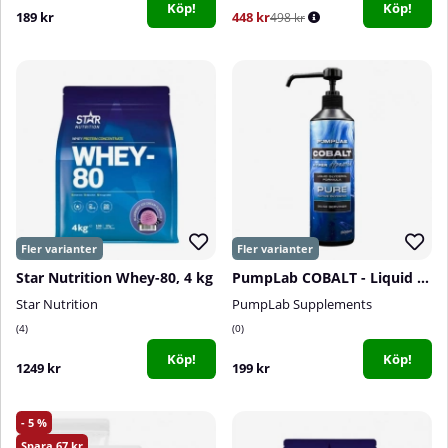
Köp!
Köp!
189 kr
448 kr
498 kr
Star Nutrition Whey-80, 4 kg
PumpLab COBALT - Liquid Glycerol, 500 ml
Star Nutrition
PumpLab Supplements
4
0
Köp!
Köp!
1249 kr
199 kr
5
67