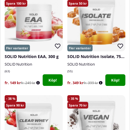
100
50
SOLID Nutrition EAA, 300 g
SOLID Nutrition Isolate, 750 g
SOLID Nutrition
SOLID Nutrition
63
55
Köp!
Köp!
fr. 149 kr
fr. 349 kr
fr. 249 kr
fr. 399 kr
38
35
90
70