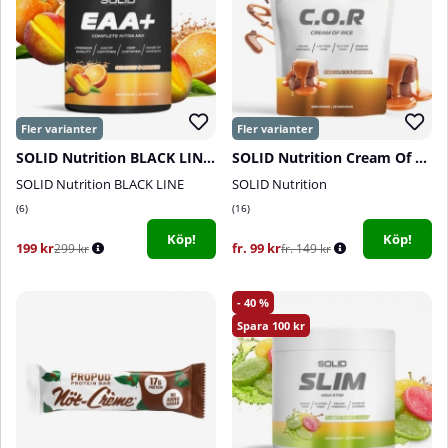
SOLID Nutrition BLACK LINE EAA+, 440 g
SOLID Nutrition Cream Of Rice, 1 kg
SOLID Nutrition BLACK LINE
SOLID Nutrition
6
16
Köp!
Köp!
199 kr
fr. 99 kr
299 kr
fr. 149 kr
40
100