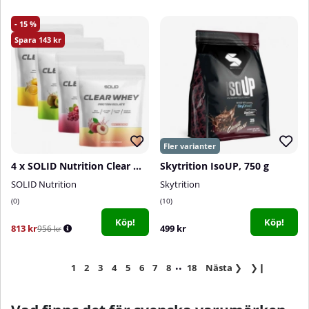
15
143
4 x SOLID Nutrition Clear Whey, 300 g
Skytrition IsoUP, 750 g
SOLID Nutrition
Skytrition
0
10
Köp!
Köp!
813 kr
499 kr
956 kr
..
1
2
3
4
5
6
7
8
18
Nästa
❯
❯❙