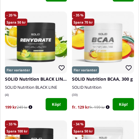
20
35
50
70
SOLID Nutrition BLACK LINE Rehydrate, 270 g
SOLID Nutrition BCAA, 300 g
SOLID Nutrition BLACK LINE
SOLID Nutrition
4
33
Köp!
Köp!
199 kr
fr. 129 kr
249 kr
fr. 199 kr
33
34
100
50