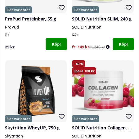
ProPud Proteinbar, 55 g
SOLID Nutrition SLIM, 240 g
ProPud
SOLID Nutrition
1
20
Köp!
Köp!
25 kr
fr. 149 kr
fr. 249 kr
40
100
Skytrition WheyUP, 750 g
SOLID Nutrition Collagen, 230 g
Skytrition
SOLID Nutrition