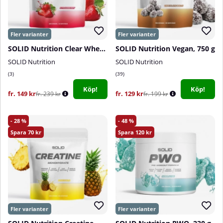
SOLID Nutrition Clear Whey, 300 g
SOLID Nutrition Vegan, 750 g
SOLID Nutrition
SOLID Nutrition
3
39
Köp!
Köp!
fr. 149 kr
fr. 129 kr
fr. 239 kr
fr. 199 kr
28
48
70
120