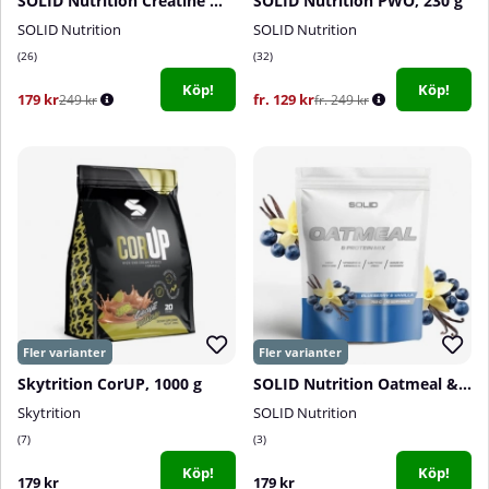
SOLID Nutrition Creatine Monohydrate, 400 g
SOLID Nutrition PWO, 230 g
SOLID Nutrition
SOLID Nutrition
26
32
Köp!
Köp!
179 kr
fr. 129 kr
249 kr
fr. 249 kr
Skytrition CorUP, 1000 g
SOLID Nutrition Oatmeal & Protein Mix, 750 g
Skytrition
SOLID Nutrition
7
3
Köp!
Köp!
179 kr
179 kr