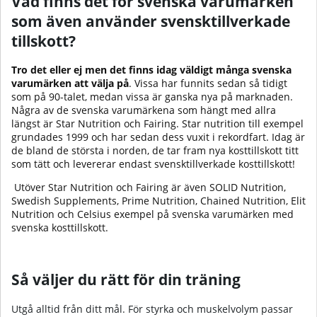
Vad finns det för svenska varumärken
som även använder svensktillverkade
tillskott?
Tro det eller ej men det finns idag väldigt många svenska
varumärken att välja på
. Vissa har funnits sedan så tidigt
som på 90-talet, medan vissa är ganska nya på marknaden.
Några av de svenska varumärkena som hängt med allra
längst är Star Nutrition och Fairing. Star nutrition till exempel
grundades 1999 och har sedan dess vuxit i rekordfart. Idag är
de bland de största i norden, de tar fram nya kosttillskott titt
som tätt och levererar endast svensktillverkade kosttillskott!
Utöver Star Nutrition och Fairing är även SOLID Nutrition,
Swedish Supplements, Prime Nutrition, Chained Nutrition, Elit
Nutrition och Celsius exempel på svenska varumärken med
svenska kosttillskott.
Så väljer du rätt för din träning
Utgå alltid från ditt mål. För styrka och muskelvolym passar