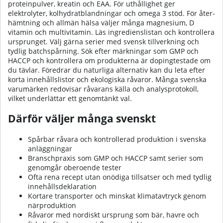
proteinpulver, kreatin och EAA. För uthållighet ger
elektrolyter, kolhydrat­blandningar och omega 3 stöd. För åter­
hämtning och allmän hälsa väljer många magnesium, D
vitamin och multivitamin. Läs ingrediens­listan och kontrollera
ursprunget. Välj gärna serier med svensk tillverkning och
tydlig batch­spårning. Sök efter märkningar som GMP och
HACCP och kontrollera om produkterna är doping­testade om
du tävlar. Föredrar du naturliga alternativ kan du leta efter
korta innehållslistor och ekologiska råvaror. Många svenska
varumärken redovisar råvarans källa och analys­protokoll,
vilket underlättar ett genomtänkt val.
Därför väljer många svenskt
Spårbar råvara och kontrollerad produktion i svenska
anläggningar
Bransch­praxis som GMP och HACCP samt serier som
genomgår oberoende tester
Ofta rena recept utan onödiga tillsatser och med tydlig
innehålls­deklaration
Kortare transporter och minskat klimat­avtryck genom
närproduktion
Råvaror med nordiskt ursprung som bär, havre och