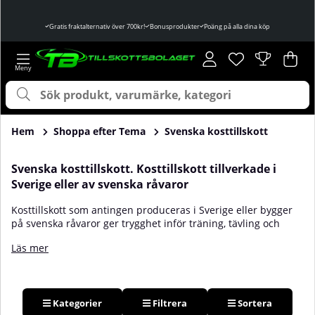
Gratis fraktalternativ över 700kr!
Bonusprodukter
Poäng på alla dina köp
Önskelista
Antal i önskelist
.
Var
Ant
.
Hem
Shoppa efter Tema
Svenska kosttillskott
Svenska kosttillskott. Kosttillskott tillverkade i
Sverige eller av svenska råvaror
Kosttillskott som antingen produceras i Sverige eller bygger
på svenska råvaror ger trygghet inför träning, tävling och
vardags­hälsa. Tränings­entusiaster, hälsomedvetna och
Läs mer
tävlande atleter hittar här produkter med spårbar råvara,
svensk tillverkning och tydlig märkning. Rena recept utan
onödiga tillsatser, ofta baserade på naturliga kosttillskott och
ekologiska ingredienser, är vanliga i denna kategori.
Produktionen följer strikta bransch­standarder och kontroller.
Kategorier
Filtrera
Sortera