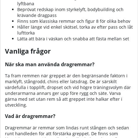
lyftbana
Beprövat redskap inom styrkelyft, bodybuilding och
krävande dragpass
Finns som klassiska remmar och figur 8 för olika behov
Håller länge vid enkel skötsel, torka av efter pass och låt
lufttorka
Lätta att bära i väskan och snabba att fästa mellan set
Vanliga frågor
När ska man använda dragremmar?
Ta fram remmen när greppet är den begränsande faktorn i
marklyft, stångrodd, chins eller latsdrag. De är särskilt
värdefulla i topplift, dropset och vid högre träningsvolym där
underarmarna annars ger upp före rygg och säte. Varva
gärna med set utan rem så att greppet inte halkar efter i
utveckling.
Vad är dragremmar?
Dragremmar är remmar som lindas runt stången och sedan
runt handleden för att förstärka greppet. De finns som