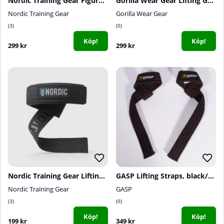
Nordic Training Gear Figure 8 Straps, svart
Gorilla Wear Gear Lifting Grips, black
Nordic Training Gear
Gorilla Wear Gear
3
0
Köp!
Köp!
299 kr
299 kr
Nordic Training Gear Lifting Straps
GASP Lifting Straps, black/red
Nordic Training Gear
GASP
3
0
Köp!
Köp!
199 kr
349 kr