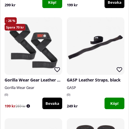
Köp!
Bevaka
299 kr
199 kr
26
70
Gorilla Wear Gear Leather Lifting Straps, Black
GASP Leather Straps, black
Gorilla Wear Gear
GASP
0
0
Bevaka
Köp!
199 kr
249 kr
269 kr