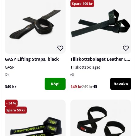
100
GASP Lifting Straps, black
Tillskottsbolaget Leather Lifting Straps
GASP
Tillskottsbolaget
0
0
Köp!
Bevaka
349 kr
149 kr
249 kr
34
50