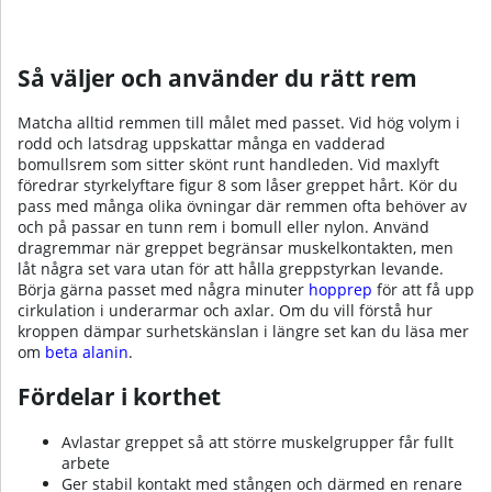
Så väljer och använder du rätt rem
Matcha alltid remmen till målet med passet. Vid hög volym i
rodd och latsdrag uppskattar många en vadderad
bomullsrem som sitter skönt runt handleden. Vid maxlyft
föredrar styrkelyftare figur 8 som låser greppet hårt. Kör du
pass med många olika övningar där remmen ofta behöver av
och på passar en tunn rem i bomull eller nylon. Använd
dragremmar när greppet begränsar muskelkontakten, men
låt några set vara utan för att hålla greppstyrkan levande.
Börja gärna passet med några minuter
hopprep
för att få upp
cirkulation i underarmar och axlar. Om du vill förstå hur
kroppen dämpar surhetskänslan i längre set kan du läsa mer
om
beta alanin
.
Fördelar i korthet
Avlastar greppet så att större muskelgrupper får fullt
arbete
Ger stabil kontakt med stången och därmed en renare