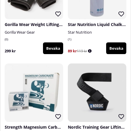
Gorilla Wear Weight Lifting Hooks, black/white
Star Nutrition Liquid Chalk, 200 ml
Gorilla Wear Gear
Star Nutrition
0
1
Bevaka
Bevaka
299 kr
89 kr
119 kr
Strength Magnesium Carbonate, 60 g
Nordic Training Gear Lifting Straps Nylon, black