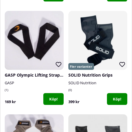
GASP Olympic Lifting Straps, Black
SOLID Nutrition Grips
GASP
SOLID Nutrition
1
0
Köp!
Köp!
169 kr
399 kr