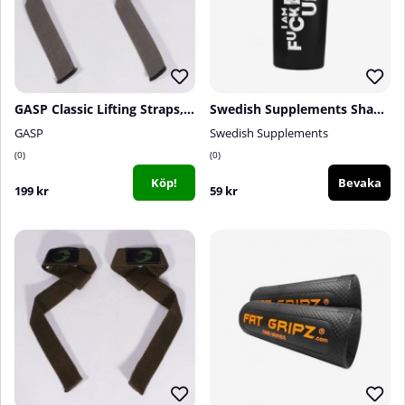
GASP Classic Lifting Straps, Smoke Grey
Swedish Supplements Shaker Fucked Up, 700 ml
GASP
Swedish Supplements
0
0
Köp!
Bevaka
199 kr
59 kr