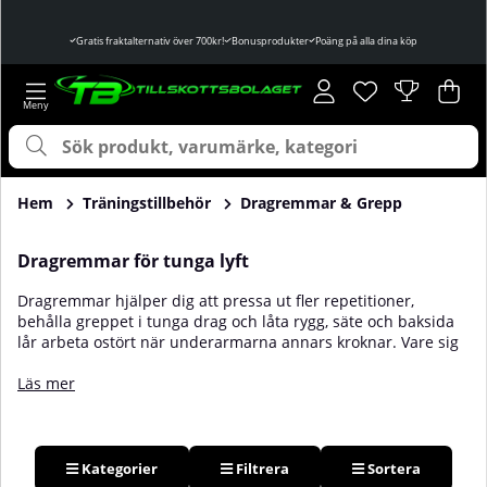
Gratis fraktalternativ över 700kr!
Bonusprodukter
Poäng på alla dina köp
Önskelista
Antal i önskelist
.
Var
Ant
.
Hem
Träningstillbehör
Dragremmar & Grepp
Dragremmar för tunga lyft
Dragremmar hjälper dig att pressa ut fler repetitioner,
behålla greppet i tunga drag och låta rygg, säte och baksida
lår arbeta ostört när underarmarna annars kroknar. Vare sig
du är styrkelyftare, kroppsbyggare, CrossFitutövare eller helt
enkelt tränar på gym får du säkrare marklyft, stångrodd,
Läs mer
chins och latsdrag när remmen hindrar stången från att
glida. Välj mellan klassiska remmar i bomull eller nylon för
allroundträning, läder för extra friktion eller figur 8-remmar
som låser handen vid riktigt tunga drag. Skillnaderna ligger i
Kategorier
Filtrera
Sortera
material, längd, vaddering och hur snabbt remmen kan tas av