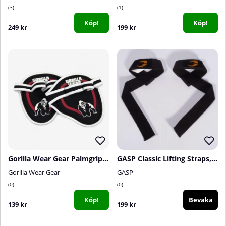
3
1
Köp!
Köp!
249 kr
199 kr
Gorilla Wear Gear Palmgrip, black/red
GASP Classic Lifting Straps, Black
Gorilla Wear Gear
GASP
0
0
Köp!
Bevaka
139 kr
199 kr