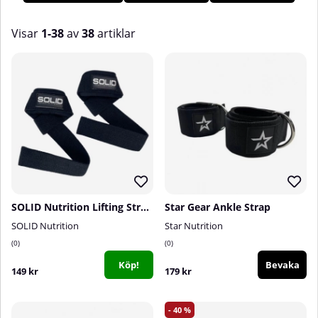
och på. Med rätt modell och teknik tränar du tryggt, träffar
målmuskel bättre och sparar greppstyrka till övningar som
Visar
1-38
av
38
artiklar
verkligen kräver den.
Produkter
SOLID Nutrition Lifting Straps
Star Gear Ankle Strap
SOLID Nutrition
Star Nutrition
0
0
Köp!
Bevaka
149 kr
179 kr
40