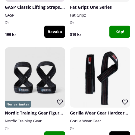
GASP Classic Lifting Straps, Forest Green
Fat Gripz One Series
GASP
Fat Gripz
0
0
Bevaka
Köp!
199 kr
319 kr
Nordic Training Gear Figure 8 Straps, blå sömmar
Gorilla Wear Gear Hardcore Lifting Straps, black/red
Nordic Training Gear
Gorilla Wear Gear
0
0