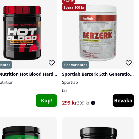
25
100
Scitec Nutrition Hot Blood Hardcore, 375 g
Sportlab Berzerk 5:th Generation, 425 g
utrition
Sportlab
2
Köp!
Bevaka
299 kr
399 kr