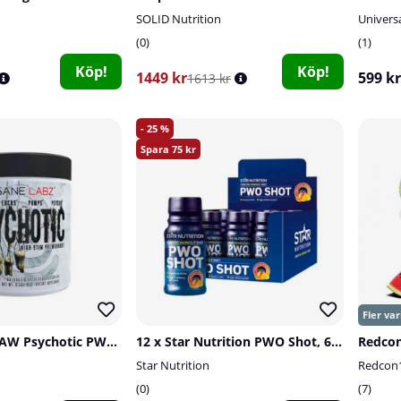
SOLID Nutrition
Universa
0
1
Köp!
Köp!
1449 kr
599 kr
1613 kr
25
75
Insane Labz SAW Psychotic PWO, 30 serv.
12 x Star Nutrition PWO Shot, 60 ml (Tropical)
Redcon
Star Nutrition
Redcon
0
7