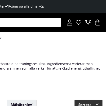
ter
Poäng på alla dina köp
Önskelista
Antal i önskelista
.
V
An
.
O
rbättra dina träningsresultat. Ingredienserna varierar men
 andra ämnen som alla verkar för att ge ökad energi, uthållighet
ighet och förbättra träningsprestationen, men det är viktigt att
olaget hittar du ett brett utbud av pre-workouts!
Målsättning
Sortera