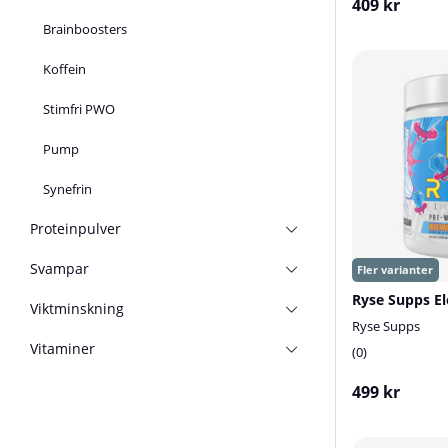
409 kr
Brainboosters
Koffein
Stimfri PWO
Pump
Synefrin
Proteinpulver
Svampar
Viktminskning
Ryse Supps
Vitaminer
0
499 kr