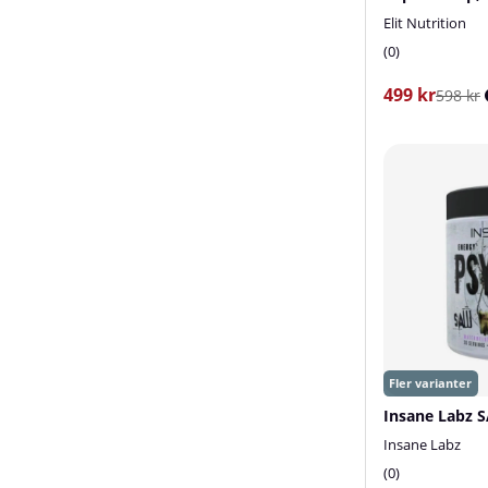
Elit Nutrition
0
499 kr
598 kr
Insane Labz
0