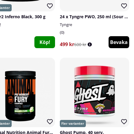
r2 Inferno Black, 300 g
24 x Tyngre PWO, 250 ml (Sour Apple)
2
Tyngre
0
Köp!
Bevaka
499 kr
600 kr
Universal Nutrition Animal Fury, 30 serv.
Ghost Pump, 40 serv.