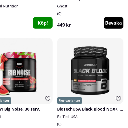
l Nutrition
Ghost
0
Köp!
Bevaka
449 kr
1 Big Noise, 30 serv.
BioTechUSA Black Blood NOX+, 330 g
1
BioTechUSA
0