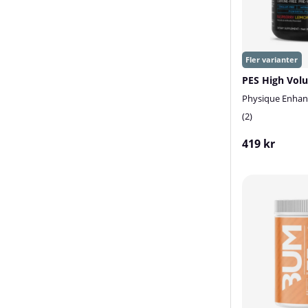
PES High Volu
Physique Enhan
2
419 kr