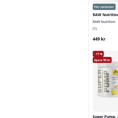
RAW Nutrition
1
449 kr
17
99