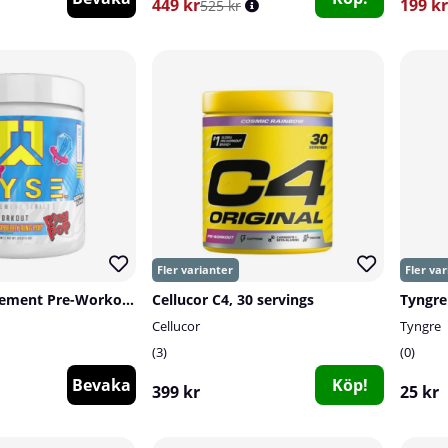
449 kr
199 kr
525 kr
Ryse Supps Element Pre-Workout, 25 serv.
Cellucor C4, 30 servings
Tyngre
Cellucor
Tyngre
3
0
Bevaka
Köp!
399 kr
25 kr