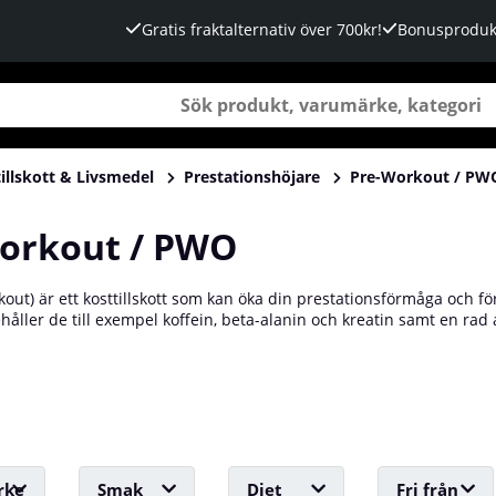
Gratis fraktalternativ över 700kr!
Bonusproduk
illskott & Livsmedel
Prestationshöjare
Pre-Workout / PW
orkout / PWO
ut) är ett kosttillskott som kan öka din prestationsförmåga och fö
ehåller de till exempel koffein, beta-alanin och kreatin samt en rad
r träning. PWO-tillskott kan hjälpa till att öka muskelstyrka, uthåll
sanvisningarna, för att undvika biverkningar. Hos oss på Tillskottsb
rke
Smak
Diet
Fri från