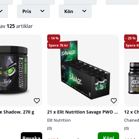
Pris
Kön
av
125
artiklar
14
25
76
6
e Shadow, 270 g
21 x Elit Nutrition Savage PWO Shot, 60 ml
Elit Nutrition
Chained
0
0
Bevaka
Köp!