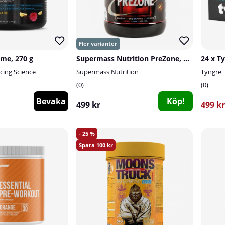
me, 270 g
Supermass Nutrition PreZone, 525 g
cing Science
Supermass Nutrition
Tyngre
0
0
Bevaka
Köp!
499 kr
499 kr
25
100