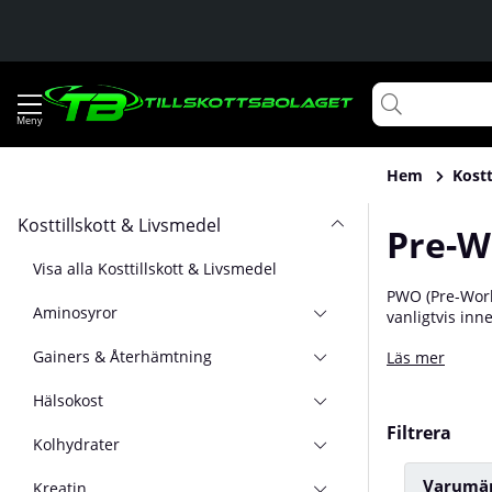
Hem
Kostt
Kosttillskott & Livsmedel
Pre-W
Visa alla Kosttillskott & Livsmedel
PWO (Pre-Worko
Aminosyror
vanligtvis inn
och fokus unde
Gainers & Återhämtning
Läs mer
följa dosering
Hälsokost
Filtrera
Kolhydrater
Varumä
Kreatin