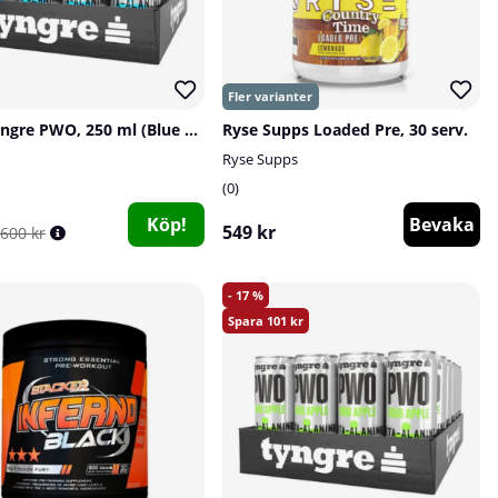
24 x Tyngre PWO, 250 ml (Blue Raspberry)
Ryse Supps Loaded Pre, 30 serv.
Ryse Supps
0
Köp!
Bevaka
549 kr
600 kr
17
101