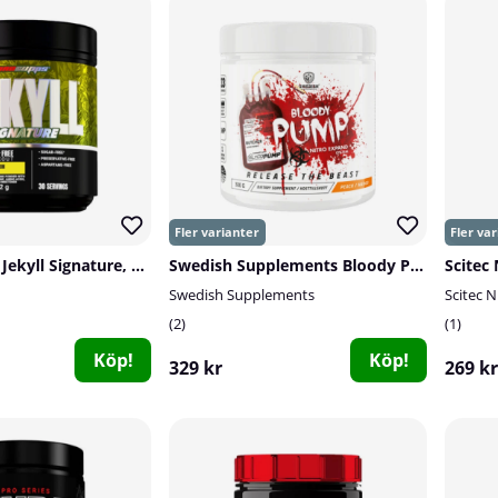
Pro Supps Dr. Jekyll Signature, 30 serv.
Swedish Supplements Bloody Pump, 300 g
Swedish Supplements
Scitec N
2
1
Köp!
Köp!
329 kr
269 kr