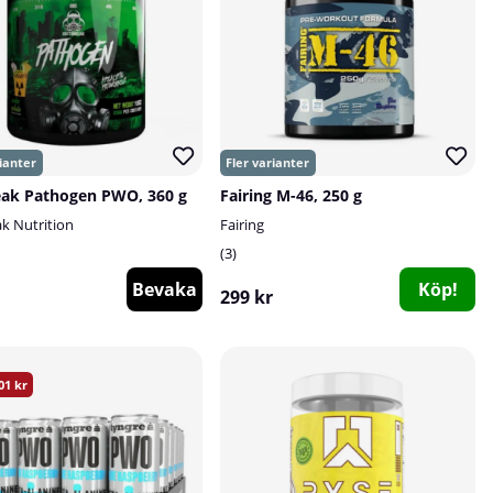
ak Pathogen PWO, 360 g
Fairing M-46, 250 g
k Nutrition
Fairing
3
Bevaka
Köp!
299 kr
01