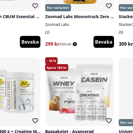
RAW Nutrition CBUM Essential Pre, 30 serv.
Zoomad Labs Moonstruck Zero Pump PWO, 540 g
Stacke
Zoomad Labs
Stacker
2
0
Bevaka
Bevaka
299 kr
309 kr
399 kr
10
164
Super Pump, 300 g + Creatine Monohydrate, 300 g
Baspaketet - Avancerad