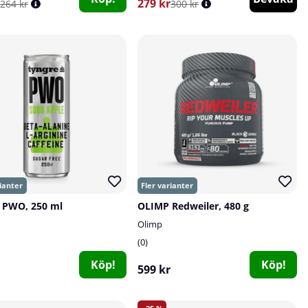
279 kr
264 kr
300 kr
 PWO, 250 ml
OLIMP Redweiler, 480 g
Olimp
0
Köp!
Köp!
599 kr