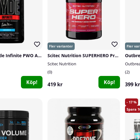
Pro Supps Hyde Infinite PWO Andrei Series, 350 g
Scitec Nutrition SUPERHERO Pre-Workout, 285 g
Outbre
Scitec Nutrition
Outbrea
0
2
Köp!
Köp!
419 kr
399 kr
17
1