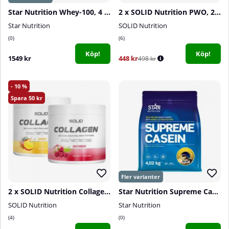
Star Nutrition Whey-100, 4 kg
2 x SOLID Nutrition PWO, 230 g
Star Nutrition
SOLID Nutrition
0
6
Köp!
Köp!
1549 kr
448 kr
498 kr
10
50
2 x SOLID Nutrition Collagen, 230 g
Star Nutrition Supreme Casein, 4020 g
SOLID Nutrition
Star Nutrition
4
0