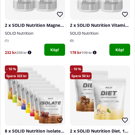
2 x SOLID Nutrition Magnesium Complex, 90 caps
2 x SOLID Nutrition Vitamin D, 90 caps
SOLID Nutrition
SOLID Nutrition
1
0
Köp!
Köp!
232 kr
178 kr
258 kr
198 kr
10
10
323
50
8 x SOLID Nutrition Isolate, 750 g
2 x SOLID Nutrition Diet, 1000 g