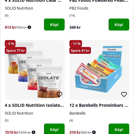
4 x SOLID Nutrition Clear Whey, 300 g
PB2 Foods Powdered Peanut Butter, 454 g
SOLID Nutrition
PB2 Foods
0
14
Köp!
Köp!
813 kr
349 kr
956 kr
5
11
77
41
4 x SOLID Nutrition Isolate, 750 g
12 x Barebells Proteinbars Mixlåda, 45-55 g
SOLID Nutrition
Barebells
5
4
Köp!
Köp!
1519 kr
319 kr
1596 kr
360 kr