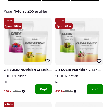
populära smaker, storlekar och produkter från välkända
varumärken inom träning och hälsa.
Visar
1-40
av
256
artiklar
Produkter
28
10
140
48
2 x SOLID Nutrition Creatine Monohydrate, 400 g
2 x SOLID Nutrition Clear Whey, 300 g
SOLID Nutrition
SOLID Nutrition
4
2
Köp!
Köp!
358 kr
430 kr
498 kr
478 kr
10