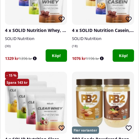
4 x SOLID Nutrition Whey, 750 g
4 x SOLID Nutrition Casein, 750 g
SOLID Nutrition
SOLID Nutrition
30
18
Köp!
Köp!
1329 kr
1076 kr
1396 kr
1196 kr
15
143