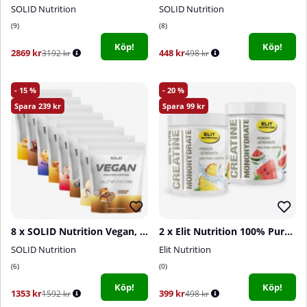
SOLID Nutrition
SOLID Nutrition
9
8
Köp!
Köp!
2869 kr
448 kr
3192 kr
498 kr
15
20
239
99
8 x SOLID Nutrition Vegan, 750 g
2 x Elit Nutrition 100% Pure Creatine Monohydrate, 300 g
SOLID Nutrition
Elit Nutrition
6
0
Köp!
Köp!
1353 kr
399 kr
1592 kr
498 kr