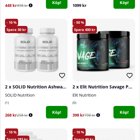
Köp!
Köp!
448 kr
1099 kr
498 kr
10
50
30
400
2 x SOLID Nutrition Ashwagandha, 60 caps
2 x Elit Nutrition Savage PWO, 300 g
SOLID Nutrition
Elit Nutrition
1
0
Köp!
Köp!
268 kr
398 kr
298 kr
798 kr
10
10
283
40