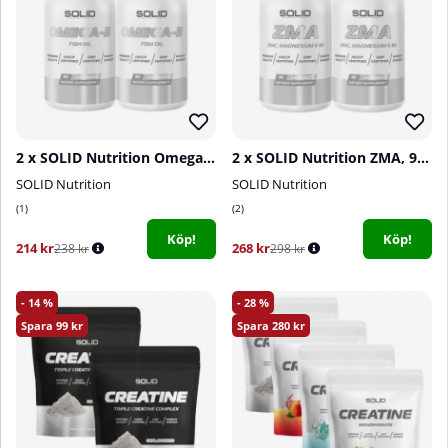
2 x SOLID Nutrition Omega-3, 90 caps
2 x SOLID Nutrition ZMA, 90 caps
SOLID Nutrition
SOLID Nutrition
1
2
Köp!
Köp!
214 kr
268 kr
238 kr
298 kr
14
28
99
280