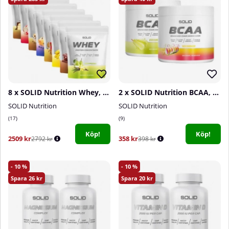
8 x SOLID Nutrition Whey, 750 g
2 x SOLID Nutrition BCAA, 300 g
SOLID Nutrition
SOLID Nutrition
17
9
Köp!
Köp!
2509 kr
358 kr
2792 kr
398 kr
10
10
26
20