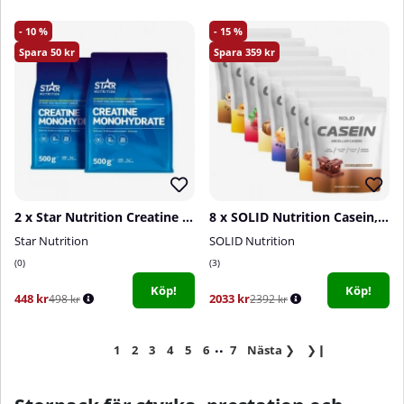
10
15
50
359
2 x Star Nutrition Creatine Monohydrate, 500 g
8 x SOLID Nutrition Casein, 750 g
Star Nutrition
SOLID Nutrition
0
3
Köp!
Köp!
448 kr
2033 kr
498 kr
2392 kr
..
1
2
3
4
5
6
7
Nästa
❯
❯❙