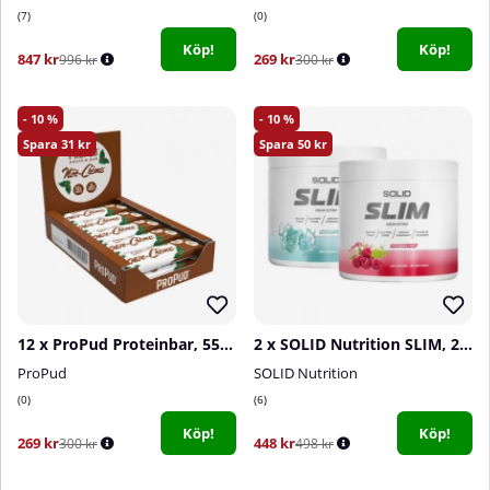
7
0
Köp!
Köp!
847 kr
269 kr
996 kr
300 kr
10
10
31
50
12 x ProPud Proteinbar, 55 g (Nöt-Créme)
2 x SOLID Nutrition SLIM, 240 g
ProPud
SOLID Nutrition
0
6
Köp!
Köp!
269 kr
448 kr
300 kr
498 kr