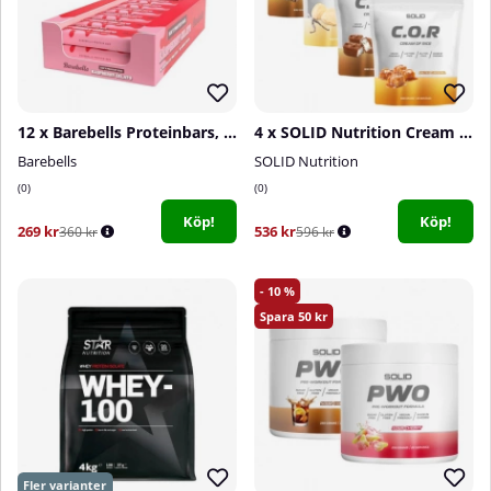
12 x Barebells Proteinbars, 55 g (Raspberry Gelato)
4 x SOLID Nutrition Cream Of Rice, 1 kg
Barebells
SOLID Nutrition
0
0
Köp!
Köp!
269 kr
536 kr
360 kr
596 kr
10
50