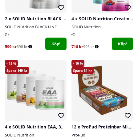
2 x SOLID Nutrition BLACK LINE Creatine, 400 g
4 x SOLID Nutrition Creatine Monohydrate, 400 g
SOLID Nutrition BLACK LINE
SOLID Nutrition
1
0
Köp!
Köp!
599 kr
716 kr
698 kr
996 kr
15
10
149
31
4 x SOLID Nutrition EAA, 300 g
12 x ProPud Proteinbar Mixlåda, 55 g
SOLID Nutrition
ProPud