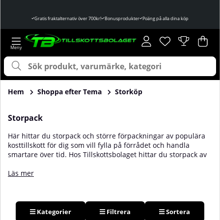
Gratis fraktalternativ över 700kr!
Bonusprodukter
Poäng på alla dina köp
Önskelista
Antal i önskelist
.
Var
Ant
.
Hem
Shoppa efter Tema
Storköp
Storpack
Här hittar du storpack och större förpackningar av populära
kosttillskott för dig som vill fylla på förrådet och handla
smartare över tid. Hos Tillskottsbolaget hittar du storpack av
proteinpulver, kreatin, aminosyror, PWO, vitaminer och andra
träningsprodukter för både styrka, prestation och
Läs mer
återhämtning.
Storpack passar dig som tränar regelbundet, använder
samma produkter varje vecka eller vill köpa större mängder
Kategorier
Filtrera
Sortera
till bättre pris per portion. Sortimentet innehåller flera