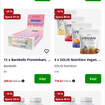
25
10
91
80
12 x Barebells Proteinbars, 55 g (Strawberry Sundae)
4 x SOLID Nutrition Vegan, 750 g
Barebells
SOLID Nutrition
0
14
Köp!
Köp!
269 kr
716 kr
360 kr
796 kr
10
10
24
30