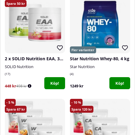
50
2 x SOLID Nutrition EAA, 300 g
Star Nutrition Whey-80, 4 kg
SOLID Nutrition
Star Nutrition
17
4
Köp!
Köp!
448 kr
1249 kr
498 kr
5
10
67
120