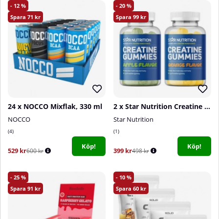
12
20
71
99
24 x NOCCO Mixflak, 330 ml
2 x Star Nutrition Creatine Gummies, 75 st
NOCCO
Star Nutrition
4
1
Köp!
Köp!
529 kr
399 kr
600 kr
498 kr
25
10
91
60