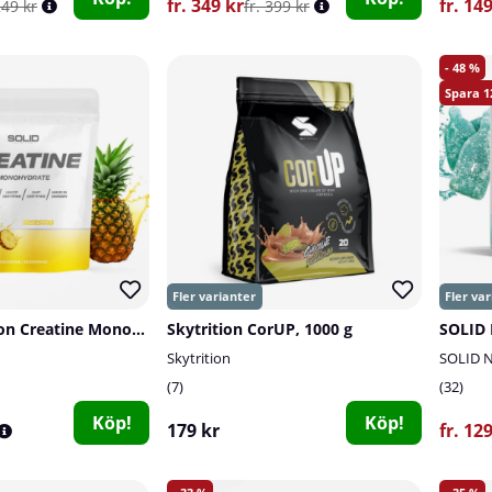
fr. 349 kr
fr. 14
249 kr
fr. 399 kr
48
1
SOLID Nutrition Creatine Monohydrate, 400 g
Skytrition CorUP, 1000 g
SOLID 
Skytrition
SOLID N
7
32
Köp!
Köp!
179 kr
fr. 12