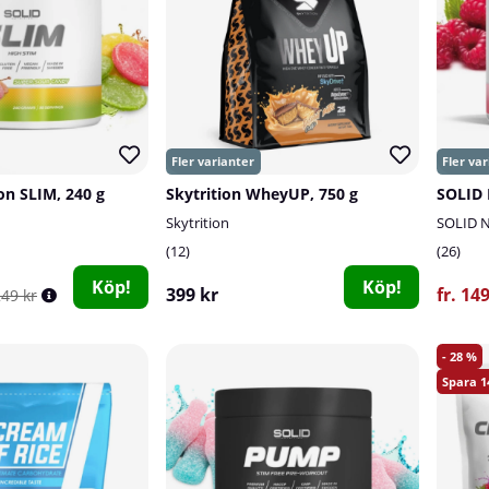
on SLIM, 240 g
Skytrition WheyUP, 750 g
SOLID 
Skytrition
SOLID N
12
26
Köp!
Köp!
399 kr
fr. 14
249 kr
28
1