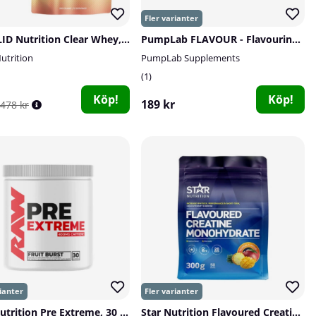
2 x SOLID Nutrition Clear Whey, 300 g
PumpLab FLAVOUR - Flavouring Powder, 60 serv.
utrition
PumpLab Supplements
1
Köp!
Köp!
189 kr
478 kr
RAW Nutrition Pre Extreme, 30 serv.
Star Nutrition Flavoured Creatine Monohydrate, 300 g