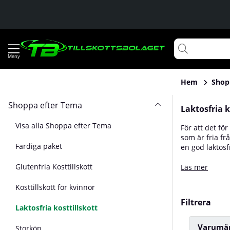
Hem
Shop
Shoppa efter Tema
Laktosfria k
Visa alla Shoppa efter Tema
För att det för
som är fria fr
Färdiga paket
en god laktosf
laktosfria kos
Glutenfria Kosttillskott
laktosfria pro
Läs mer
Kosttillskott för kvinnor
Filtrera
Laktosfria kosttillskott
Varumä
Storköp