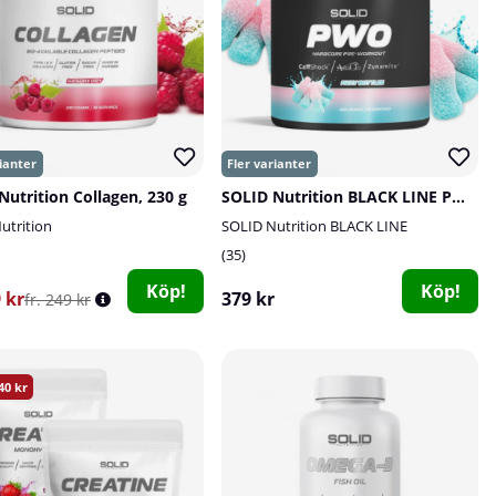
Nutrition Collagen, 230 g
SOLID Nutrition BLACK LINE PWO, 400 g
utrition
SOLID Nutrition BLACK LINE
35
Köp!
Köp!
9 kr
379 kr
fr. 249 kr
40