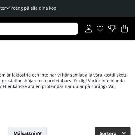
ter
Poäng på alla dina köp
Önskelista
Antal i önskelista
.
V
An
.
som är laktosfria och inte har vi här samlat alla våra kosttillskott
r, prestationshöjare och proteinbars för dig! Varför inte blanda
? Eller kanske äta en proteinbar när du är på språng? Välj
Tillskottsbolaget hittar du en hel uppsjö av goda, näringsrika och
Målsättning
Sortera