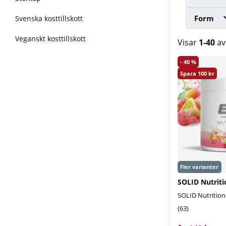
Form
Svenska kosttillskott
Veganskt kosttillskott
Visar
1-40
a
Produkter
40
100
SOLID Nutriti
SOLID Nutrition
63