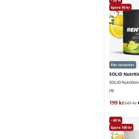
20
50
SOLID Nutritio
4
199 kr
249 kr
40
100