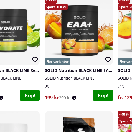
33
35
100
7
SOLID Nutrition BLACK LINE Rehydrate, 270 g
SOLID Nutrition BLACK LINE EAA+, 440 g
SOLID 
n BLACK LINE
SOLID Nutrition BLACK LINE
SOLID N
6
33
Köp!
Köp!
199 kr
fr. 12
299 kr
40
1