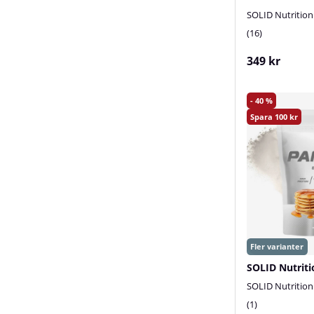
SOLID Nutritio
16
349 kr
40
100
SOLID Nutrition
1