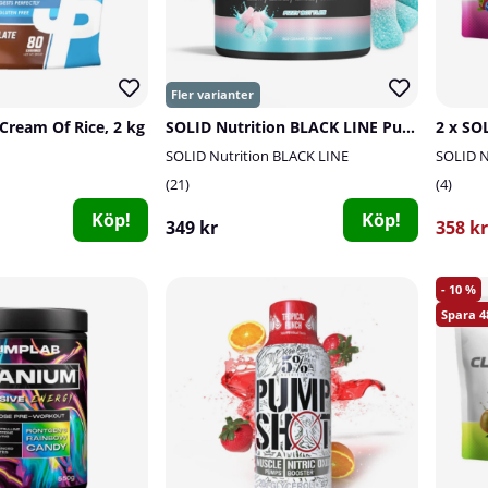
 Cream Of Rice, 2 kg
SOLID Nutrition BLACK LINE Pump, 360 g
SOLID Nutrition BLACK LINE
SOLID N
21
4
Köp!
Köp!
349 kr
358 kr
10
4