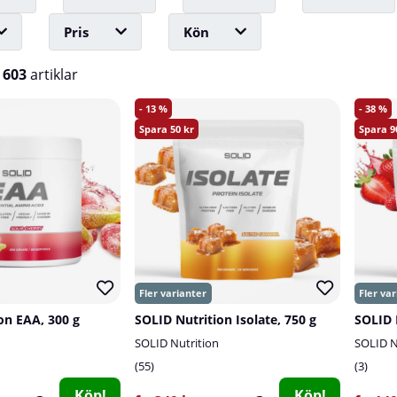
Pris
Kön
v
603
artiklar
13
38
50
9
on EAA, 300 g
SOLID Nutrition Isolate, 750 g
SOLID Nutrition
SOLID N
55
3
Köp!
Köp!