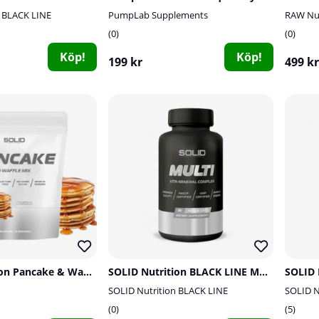
n BLACK LINE
PumpLab Supplements
RAW Nut
0
0
Köp!
Köp!
199 kr
499 kr
SOLID Nutrition Pancake & Waffle Mix, 750 g
SOLID Nutrition BLACK LINE Multi, 90 mega caps
SOLID 
SOLID Nutrition BLACK LINE
SOLID N
0
5