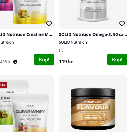
2 x SOLID Nutrition Creatine Monohydrate, 400 g
SOLID Nutrition Omega-3, 90 caps
utrition
SOLID Nutrition
2
Köp!
Köp!
119 kr
498 kr
8