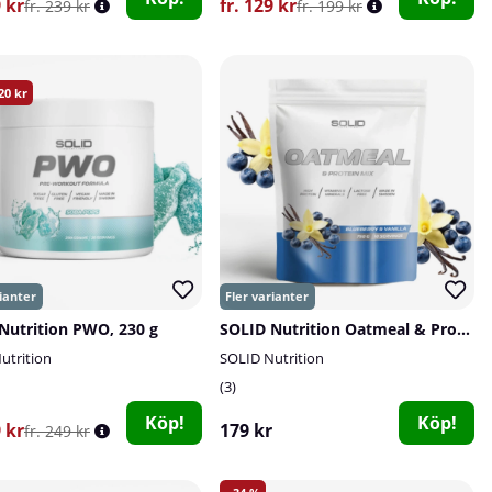
9 kr
fr. 129 kr
fr. 239 kr
fr. 199 kr
20
Nutrition PWO, 230 g
SOLID Nutrition Oatmeal & Protein Mix, 750 g
utrition
SOLID Nutrition
3
Köp!
Köp!
9 kr
179 kr
fr. 249 kr