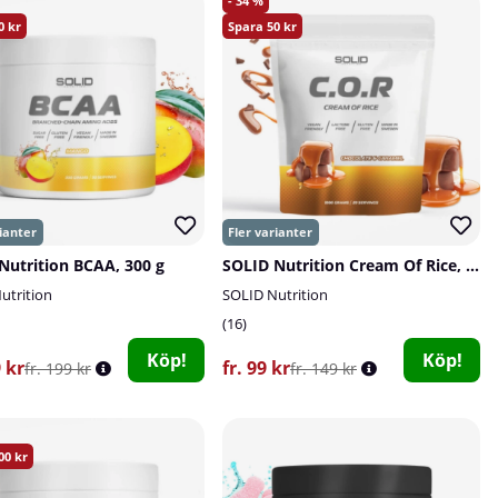
34
0
50
Nutrition BCAA, 300 g
SOLID Nutrition Cream Of Rice, 1 kg
utrition
SOLID Nutrition
16
Köp!
Köp!
9 kr
fr. 99 kr
fr. 199 kr
fr. 149 kr
00