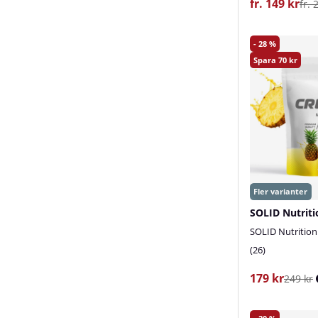
fr. 149 kr
fr. 
28
70
SOLID Nutrition
26
179 kr
249 kr