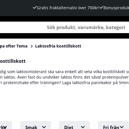
Gratis fraktalternativ över 700kr!
Bonusproduk
pa efter Tema
Laktosfria kosttillskott
osttillskott
 dig som laktosintolerant ska vara enkelt att veta vilka kosttillskott 
ån laktos. Även fast du undviker laktos finns det såväl proteinpulve
ri proteinshake efter träningen? Laga laktosfria pannkakor på 5min
ttillskott och fokusera på träningen istället för magont! Hos oss på 
dukter!
rke
Smak
Diet
Fri från