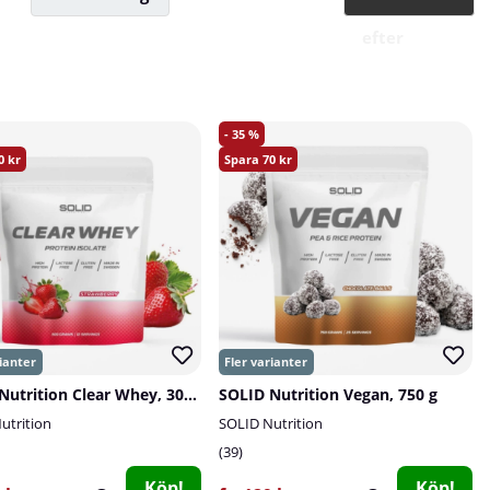
efter
35
0
70
SOLID Nutrition Clear Whey, 300 g
SOLID Nutrition Vegan, 750 g
utrition
SOLID Nutrition
39
Köp!
Köp!