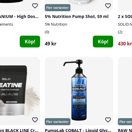
PumpLab URANIUM - High Dose PWO, 550 g
5% Nutrition Pump Shot, 59 ml
ements
5% Nutrition
SOLID N
0
2
Köp!
Köp!
49 kr
430 kr
SOLID Nutrition BLACK LINE Creatine, 400 g
PumpLab COBALT - Liquid Glycerol, 500 ml