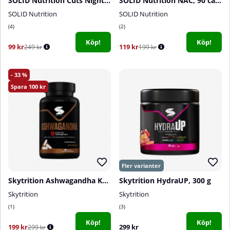
SOLID Nutrition Cuts Night, 60 caps
SOLID Nutrition NAC, 90 caps
SOLID Nutrition
SOLID Nutrition
4
2
Köp!
Köp!
99 kr
119 kr
249 kr
199 kr
33
100
Skytrition Ashwagandha KSM-66, 90 caps
Skytrition HydraUP, 300 g
Skytrition
Skytrition
1
3
Köp!
Köp!
199 kr
299 kr
299 kr