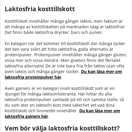
Laktosfria kosttillskott
Kosttillskott innehåller många gånger laktos, men faktum är
att många av kosttillskotten på marknaden idag är laktosfria!
Det finns både laktosfria drycker, bars och pulver.
En kategori när det kommer till kosttillskott där många tycker
det kan vara svårt att hitta laktosfria, goda alternativ är
proteinpulver. Proteinpulver innehåller många gånger gluten,
vissa mer och vissa mindre. Men givetvis finns det flertalet
laktosfria alternativ! De är inte bara fria från laktos utan ofta
även laktos och många gånger socker.
Du kan läsa mer om
laktosfria proteinpulver här
.
Även gainers är en kategori inom kosttillskott som är en
djungel för många laktosintoleranta. Här hittar du alla
laktosfria proteinpulver samlade på ett och samma ställe, så
du som äter en laktosfri kost med säkerhet vet vad dina
kosttillskott och livsmedel innehåller.
Du kan läsa mer om
laktosfria gainers här
.
Vem bör välja laktosfria kosttillskott?