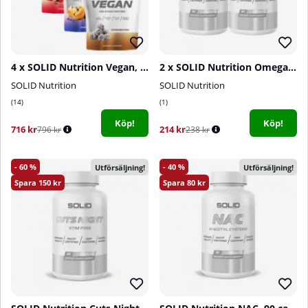
4 x SOLID Nutrition Vegan, 750 g
2 x SOLID Nutrition Omega-3, 90 caps
SOLID Nutrition
SOLID Nutrition
14
1
Köp!
Köp!
716 kr
214 kr
796 kr
238 kr
60
40
Utförsäljning!
Utförsäljning!
150
80