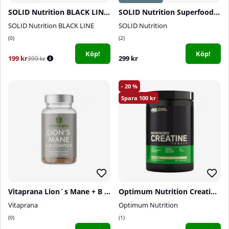
SOLID Nutrition BLACK LINE Test, 160 mega caps
SOLID Nutrition Superfoods, 300 g
SOLID Nutrition BLACK LINE
SOLID Nutrition
0
2
Köp!
Köp!
199 kr
299 kr
399 kr
20
100
Vitaprana Lion´s Mane + B complex, 50 caps
Optimum Nutrition Creatine Powder, 600 g
Vitaprana
Optimum Nutrition
0
1