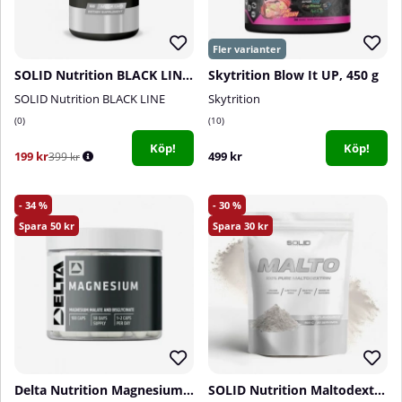
SOLID Nutrition BLACK LINE Nootropic, 100 mega caps
Skytrition Blow It UP, 450 g
SOLID Nutrition BLACK LINE
Skytrition
0
10
Köp!
Köp!
199 kr
499 kr
399 kr
34
30
50
30
Delta Nutrition Magnesium, 100 caps
SOLID Nutrition Maltodextrin, 900 g