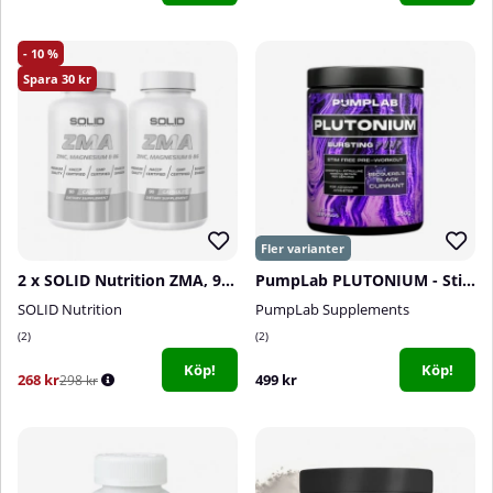
10
30
2 x SOLID Nutrition ZMA, 90 caps
PumpLab PLUTONIUM - Stim Free PWO, 550 g
SOLID Nutrition
PumpLab Supplements
2
2
Köp!
Köp!
268 kr
499 kr
298 kr