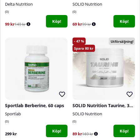
Delta Nutrition
SOLID Nutrition
0
0
Köp!
Köp!
99 kr
69 kr
149 kr
99 kr
47
Utförsäljning!
80
Sportlab Berberine, 60 caps
SOLID Nutrition Taurine, 320 g
Sportlab
SOLID Nutrition
0
0
Köp!
Köp!
299 kr
89 kr
169 kr