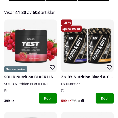
produkter!
Visar
41-80
av
603
artiklar
Produkter
25
199
SOLID Nutrition BLACK LINE Test, 360 g
2 x DY Nutrition Blood & Guts, 380 g
SOLID Nutrition BLACK LINE
DY Nutrition
0
3
Köp!
Köp!
399 kr
599 kr
798 kr