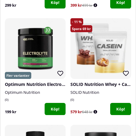
Köp!
Köp!
299 kr
399 kr
499 kr
11
69
Optimum Nutrition Electrolyte Powder, 264 g
SOLID Nutrition Whey + Casein
Optimum Nutrition
SOLID Nutrition
0
0
Köp!
Köp!
199 kr
579 kr
648 kr