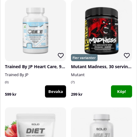
Trained By JP Heart Care, 90 caps
Mutant Madness, 30 servings
Trained By JP
Mutant
0
7
Bevaka
Köp!
599 kr
299 kr