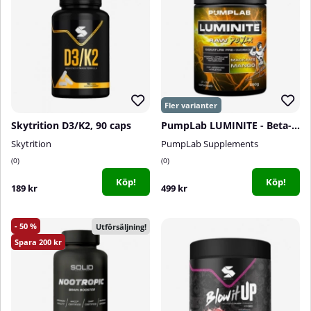
Skytrition D3/K2, 90 caps
PumpLab LUMINITE - Beta-Alanine Free PWO, 550 g
Skytrition
PumpLab Supplements
0
0
Köp!
Köp!
189 kr
499 kr
50
Utförsäljning!
200