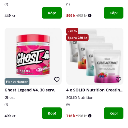
3
1
Köp!
Köp!
449 kr
599 kr
698 kr
28
280
Ghost Legend V4, 30 serv.
4 x SOLID Nutrition Creatine Monohydrate, 400 g
Ghost
SOLID Nutrition
1
0
Köp!
Köp!
499 kr
716 kr
996 kr