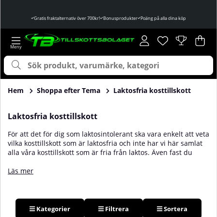
Gratis fraktalternativ över 700kr!
Bonusprodukter
Poäng på alla dina köp
Önskelista
Antal i önskelist
.
Var
Ant
.
Hem
Shoppa efter Tema
Laktosfria kosttillskott
Laktosfria kosttillskott
För att det för dig som laktosintolerant ska vara enkelt att veta
vilka kosttillskott som är laktosfria och inte har vi här samlat
alla våra kosttillskott som är fria från laktos. Även fast du
undviker laktos finns det såväl proteinpulver,
prestationshöjare och proteinbars för dig! Varför inte blanda
Läs mer
en god laktosfri proteinshake efter träningen? Laga laktosfria
pannkakor på 5min? Eller kanske äta en proteinbar när du är
på språng? Välj laktosfria kosttillskott och fokusera på
träningen istället för magont! Hos oss på Tillskottsbolaget
Kategorier
Filtrera
Sortera
hittar du en hel uppsjö av goda, näringsrika och laktosfria