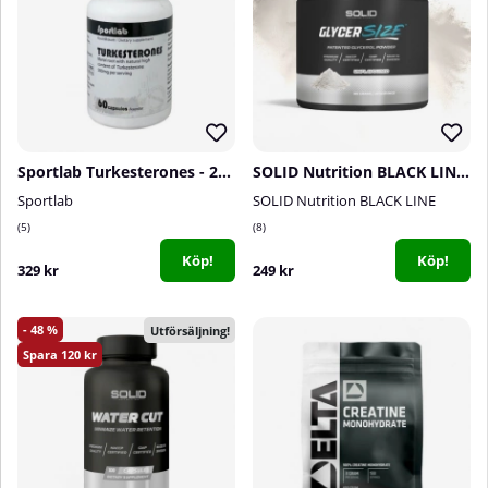
Sportlab Turkesterones - 250 mg, 60 caps
SOLID Nutrition BLACK LINE GlycerSize, 165 g
Sportlab
SOLID Nutrition BLACK LINE
5
8
Köp!
Köp!
329 kr
249 kr
48
Utförsäljning!
120