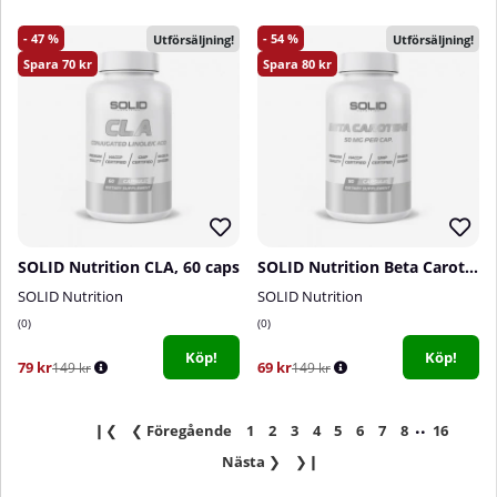
47
54
Utförsäljning!
Utförsäljning!
70
80
SOLID Nutrition CLA, 60 caps
SOLID Nutrition Beta Carotene, 90 caps
SOLID Nutrition
SOLID Nutrition
0
0
Köp!
Köp!
79 kr
69 kr
149 kr
149 kr
..
❙❮
❮
Föregående
1
2
3
4
5
6
7
8
16
Nästa
❯
❯❙