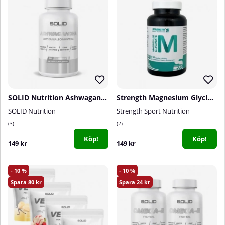
SOLID Nutrition Ashwagandha, 60 caps
Strength Magnesium Glycinate, 90 caps
SOLID Nutrition
Strength Sport Nutrition
3
2
Köp!
Köp!
149 kr
149 kr
10
10
80
24