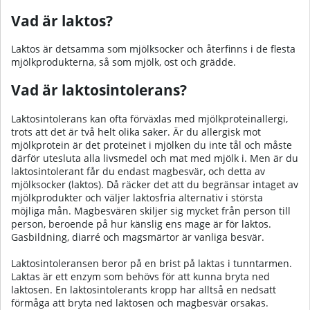
Vad är laktos?
Laktos är detsamma som mjölksocker och återfinns i de flesta
mjölkprodukterna, så som mjölk, ost och grädde.
Vad är laktosintolerans?
Laktosintolerans kan ofta förväxlas med mjölkproteinallergi,
trots att det är två helt olika saker. Är du allergisk mot
mjölkprotein är det proteinet i mjölken du inte tål och måste
därför utesluta alla livsmedel och mat med mjölk i. Men är du
laktosintolerant får du endast magbesvär, och detta av
mjölksocker (laktos). Då räcker det att du begränsar intaget av
mjölkprodukter och väljer laktosfria alternativ i största
möjliga mån. Magbesvären skiljer sig mycket från person till
person, beroende på hur känslig ens mage är för laktos.
Gasbildning, diarré och magsmärtor är vanliga besvär.
Laktosintoleransen beror på en brist på laktas i tunntarmen.
Laktas är ett enzym som behövs för att kunna bryta ned
laktosen. En laktosintolerants kropp har alltså en nedsatt
förmåga att bryta ned laktosen och magbesvär orsakas.