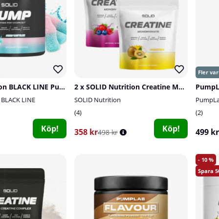
SOLID Nutrition BLACK LINE Pump, 360 g
2 x SOLID Nutrition Creatine Monohydrate, 400 g
n BLACK LINE
SOLID Nutrition
PumpLa
4
2
Köp!
Köp!
358 kr
499 kr
498 kr
10
5