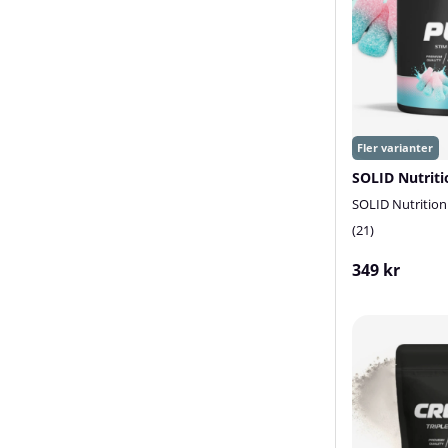
SOLID Nutritio
21
349 kr