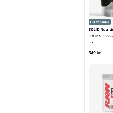
SOLID Nutritio
16
349 kr