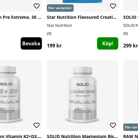
RAW Nutrition Pre Extreme, 30 serv.
Star Nutrition Flavoured Creatine Monohydrate, 300 g
Star Nutrition
SOLID N
0
0
Bevaka
Köp!
199 kr
299 kr
SOLID Nutrition Vitamin K2+D3, 90 caps
SOLID Nutrition Magnesium Bisglycinate, 90 caps