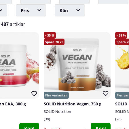
Pris
Kön
v
487
artiklar
35
28
70
7
on EAA, 300 g
SOLID Nutrition Vegan, 750 g
SOLID Nutrition
SOLID N
39
26
Köp!
Köp!