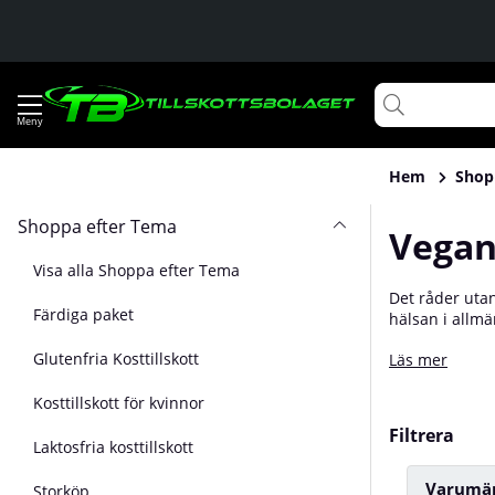
Hem
Shop
Shoppa efter Tema
Vegan
Visa alla Shoppa efter Tema
Det råder uta
Färdiga paket
hälsan i allmä
aktivitet som 
Glutenfria Kosttillskott
Läs mer
räcker hela vä
stort sett all
Kosttillskott för kvinnor
Filtrera
Laktosfria kosttillskott
Varumä
Storköp