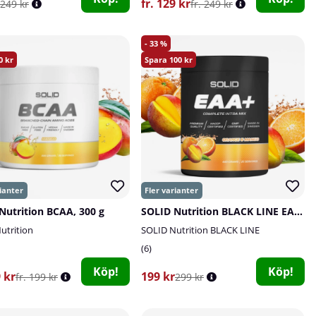
fr. 129 kr
249 kr
fr. 249 kr
33
0
100
Nutrition BCAA, 300 g
SOLID Nutrition BLACK LINE EAA+, 440 g
utrition
SOLID Nutrition BLACK LINE
6
Köp!
Köp!
9 kr
199 kr
fr. 199 kr
299 kr