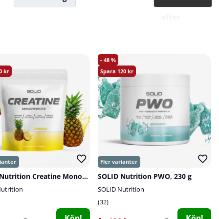
efter
48
0
120
SOLID Nutrition Creatine Monohydrate, 400 g
SOLID Nutrition PWO, 230 g
utrition
SOLID Nutrition
32
Köp!
Köp!