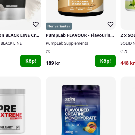
SOLID Nutrition BLACK LINE Creatine, 400 g
PumpLab FLAVOUR - Flavouring Powder, 60 serv.
2 x SO
n BLACK LINE
PumpLab Supplements
SOLID N
1
17
Köp!
Köp!
189 kr
448 kr