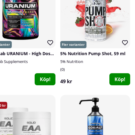
PumpLab URANIUM - High Dose PWO, 550 g
5% Nutrition Pump Shot, 59 ml
b Supplements
5% Nutrition
0
Köp!
Köp!
49 kr
0