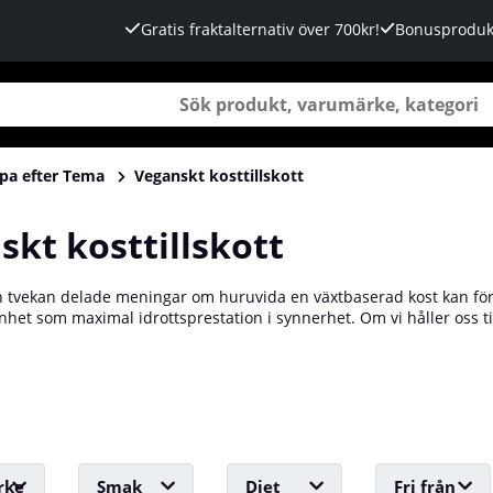
Gratis fraktalternativ över 700kr!
Bonusproduk
pa efter Tema
Veganskt kosttillskott
skt kosttillskott
n tvekan delade meningar om huruvida en växtbaserad kost kan fö
nhet som maximal idrottsprestation i synnerhet. Om vi håller oss ti
fordrar mer eller mindre extraordinär kost, kan vi sluta oss till att 
gen. Det påstås ofta att veganer omöjligt kan uppnå en imponerande
a livsmedel vi känner som typiskt muskelbyggande. Detta är ett påst
rke
Smak
Diet
Fri från