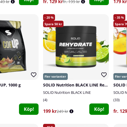
fr. 129 kr
179 kr
249 kr
fr. 199 kr
20
35
50
7
rUP, 1000 g
SOLID Nutrition BLACK LINE Rehydrate, 270 g
SOLID 
SOLID Nutrition BLACK LINE
SOLID N
4
33
Köp!
Köp!
199 kr
fr. 12
249 kr