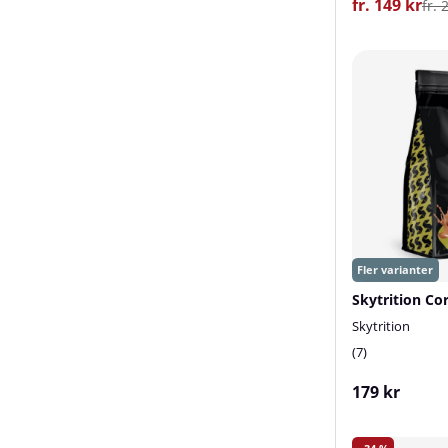
fr. 149 kr
fr. 
Skytrition Co
Skytrition
7
179 kr