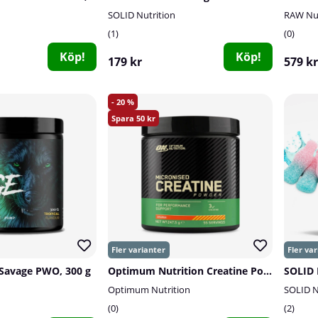
SOLID Nutrition
RAW Nut
1
0
Köp!
Köp!
179 kr
579 kr
20
50
n Savage PWO, 300 g
Optimum Nutrition Creatine Powder, 247,5 g
Optimum Nutrition
SOLID N
0
2