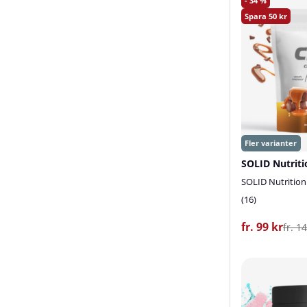
34
50
SOLID Nutrition
16
fr. 99 kr
fr. 1