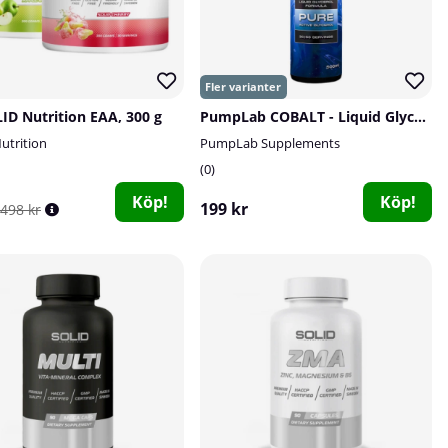
LID Nutrition EAA, 300 g
PumpLab COBALT - Liquid Glycerol, 500 ml
utrition
PumpLab Supplements
0
Köp!
Köp!
199 kr
498 kr