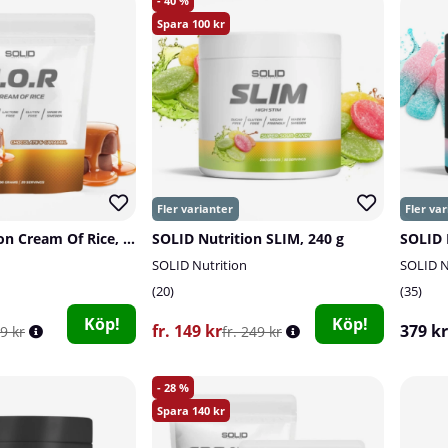
40
100
SOLID Nutrition Cream Of Rice, 1 kg
SOLID Nutrition SLIM, 240 g
SOLID Nutrition
SOLID N
20
35
Köp!
Köp!
fr. 149 kr
379 kr
49 kr
fr. 249 kr
28
140