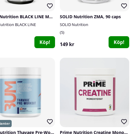
SOLID Nutrition BLACK LINE Multi, 90 mega caps
SOLID Nutrition ZMA, 90 caps
utrition BLACK LINE
SOLID Nutrition
5
Köp!
Köp!
149 kr
RAW Nutrition Thavage Pre-Workout, 40 serv.
Prime Nutrition Creatine Monohydrate, 300 g