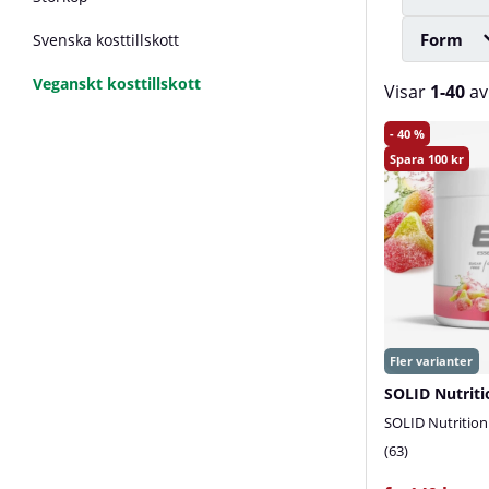
Form
Svenska kosttillskott
Veganskt kosttillskott
Visar
1-40
a
Produkter
40
100
SOLID Nutriti
SOLID Nutrition
63