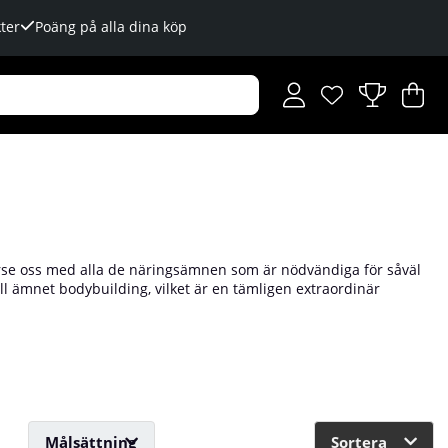
ter
Poäng på alla dina köp
Önskelista
Antal i önskelista
.
V
An
.
rse oss med alla de näringsämnen som är nödvändiga för såväl
ll ämnet bodybuilding, vilket är en tämligen extraordinär
varken en vegetabilisk kost eller uteslutande köttbaserad dito
 fysik, eller ens må bra i längden, då deras diet exkluderar i
ående vi vill be om att få dementera.
Målsättning
Sortera